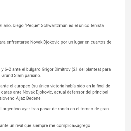
el año, Diego “Pe­que” Schwartzman es el único tenista
ra enfrentarse Novak Djokovic por un lugar en cuartos de
 y 6-2 ante el búlgaro Grigor Dimitrov (21 del plantea) para
 Grand Slam parisino.
nte el europeo (su única victoria había sido en la final de
 caras ante Novak Djokovic, actual defensor del principal
 esloveno Aljaz Bedene.
l argentino ayer tras pasar de ronda en el torneo de gran
 ante un rival que siempre me complica»,agregó