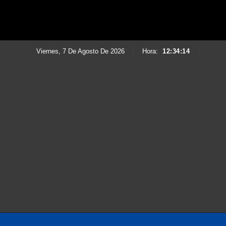
Viernes, 7 De Agosto De 2026
|
Hora:
12:34:15
|
Saltar