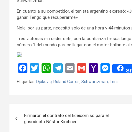
Schwartzman.
En cuanto a su competidor, el tenista argentino expresó: «Ju
ganar. Tengo que recuperarme»
Nole, por su parte, necesitó solo de una hora y 44 minutos 
Tres victorias sin ceder sets, con la confianza fresca lu
número 1 del mundo parece llegar con el motor brillante al 
F
T
W
T
E
G
Y
M
Sh
a
wi
h
el
m
m
a
es
Etiquetas:
Djokovic
,
Roland Garros
,
Schwartzman
,
Tenis
ce
tt
at
e
ail
ail
h
se
b
er
s
gr
o
n
o
A
a
o
g
Navegación
o
p
m
M
er
Firmaron el contrato del fideicomiso para el
de
gasoducto Néstor Kirchner
k
p
ail