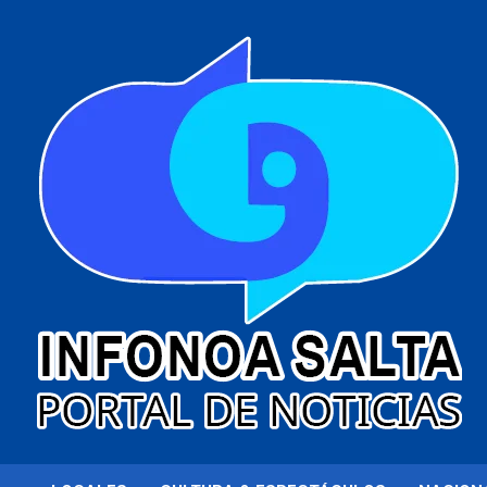
al
contenido
Portal de noticias
Infonoa Salta