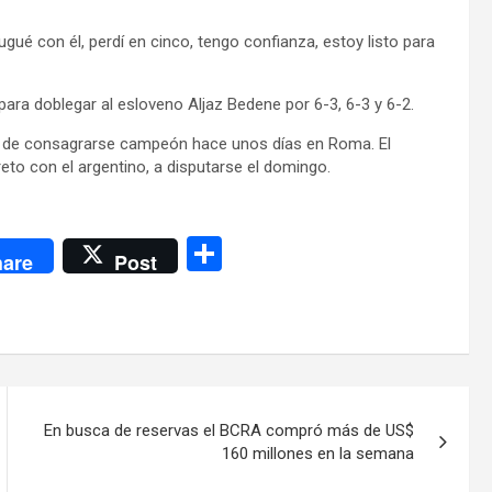
gué con él, perdí en cinco, tengo confianza, estoy listo para
para doblegar al esloveno Aljaz Bedene por 6-3, 6-3 y 6-2.
ego de consagrarse campeón hace unos días en Roma. El
reto con el argentino, a disputarse el domingo.
C
are
Post
o
m
p
ar
tir
En busca de reservas el BCRA compró más de US$
160 millones en la semana