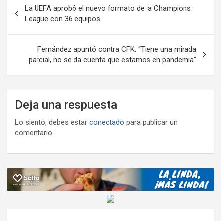
ar
Navegación
La UEFA aprobó el nuevo formato de la Champions
k
p
ail
tir
de
League con 36 equipos
entradas
Fernández apuntó contra CFK: “Tiene una mirada
parcial, no se da cuenta que estamos en pandemia”
Deja una respuesta
Lo siento, debes estar
conectado
para publicar un
comentario.