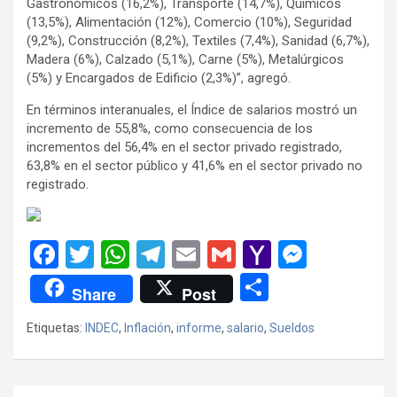
Gastronómicos (16,2%), Transporte (14,7%), Químicos
(13,5%), Alimentación (12%), Comercio (10%), Seguridad
(9,2%), Construcción (8,2%), Textiles (7,4%), Sanidad (6,7%),
Madera (6%), Calzado (5,1%), Carne (5%), Metalúrgicos
(5%) y Encargados de Edificio (2,3%)”, agregó.
En términos interanuales, el Índice de salarios mostró un
incremento de 55,8%, como consecuencia de los
incrementos del 56,4% en el sector privado registrado,
63,8% en el sector público y 41,6% en el sector privado no
registrado.
F
T
W
T
E
G
Y
M
a
wi
h
el
m
m
a
es
C
Share
Post
ce
tt
at
e
ail
ail
h
se
o
Etiquetas:
INDEC
,
Inflación
,
informe
,
salario
,
Sueldos
b
er
s
gr
o
n
m
o
A
a
o
g
p
o
p
m
M
er