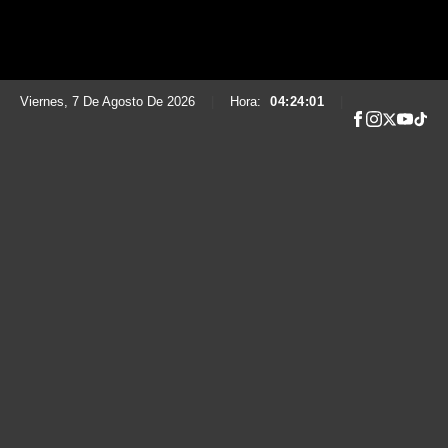
Viernes, 7 De Agosto De 2026
|
Hora:
04:24:02
|