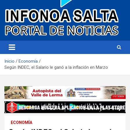
Portal de noticias
Infonoa Salta
Inicio
Economía
Según INDEC, el Salario le ganó a la inflación en Marzo
ECONOMÍA