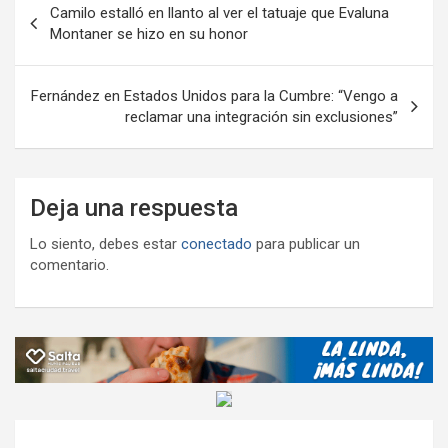
Camilo estalló en llanto al ver el tatuaje que Evaluna
k
p
ail
tir
de
Montaner se hizo en su honor
entradas
Fernández en Estados Unidos para la Cumbre: “Vengo a
reclamar una integración sin exclusiones”
Deja una respuesta
Lo siento, debes estar
conectado
para publicar un
comentario.