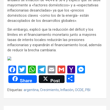
mayormente a «factores domésticos» y a «expectativas
inflacionarias desancladas» ya que los «precios
domésticos claves -como los de la energía- están
desacoplados de los desarrollos globales».
Sin embargo, explicó que la reducción del déficit y los
límites en el financiamiento monetario junto a mayores
tasas de interés locales reducirán las presiones
inflacionarias y expandirán el financiamiento local, además
de reducir la brecha cambiaria.
F
T
W
T
E
G
Y
M
a
wi
h
el
m
m
a
es
C
Share
Post
ce
tt
at
e
ail
ail
h
se
o
Etiquetas:
argentina
,
Crecimiento
,
Inflación
,
OCDE
,
PBI
b
er
s
gr
o
n
m
o
A
a
o
g
p
o
p
m
M
er
ar
Navegación