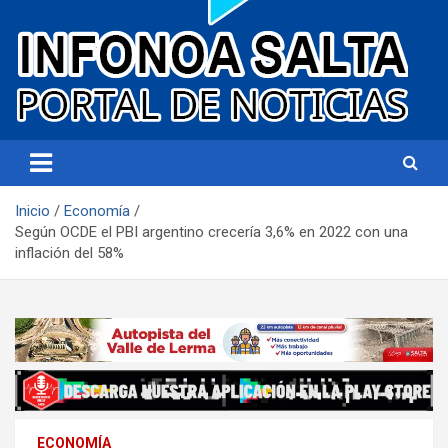
Portal de noticias
Infonoa Salta
Inicio
Economía
Según OCDE el PBI argentino crecería 3,6% en 2022 con una
inflación del 58%
ECONOMÍA