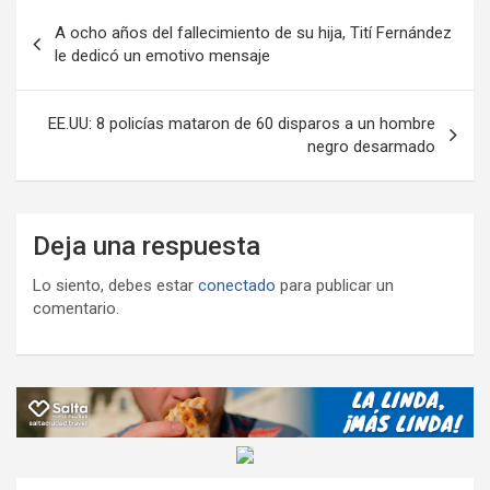
Navegación
k
p
ail
tir
A ocho años del fallecimiento de su hija, Tití Fernández
de
le dedicó un emotivo mensaje
entradas
EE.UU: 8 policías mataron de 60 disparos a un hombre
negro desarmado
Deja una respuesta
Lo siento, debes estar
conectado
para publicar un
comentario.