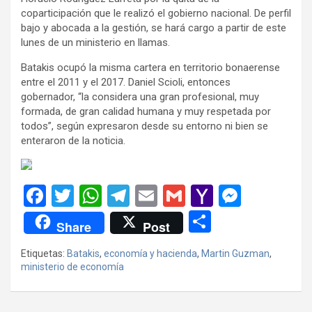
coparticipación que le realizó el gobierno nacional. De perfil
bajo y abocada a la gestión, se hará cargo a partir de este
lunes de un ministerio en llamas.
Batakis ocupó la misma cartera en territorio bonaerense
entre el 2011 y el 2017. Daniel Scioli, entonces
gobernador, “la considera una gran profesional, muy
formada, de gran calidad humana y muy respetada por
todos”, según expresaron desde su entorno ni bien se
enteraron de la noticia.
F
T
W
T
E
G
Y
M
a
wi
h
el
m
m
a
es
C
Share
Post
ce
tt
at
e
ail
ail
h
se
o
Etiquetas:
Batakis
,
economía y hacienda
,
Martin Guzman
,
b
er
s
gr
o
n
m
ministerio de economía
o
A
a
o
g
p
o
p
m
M
er
ar