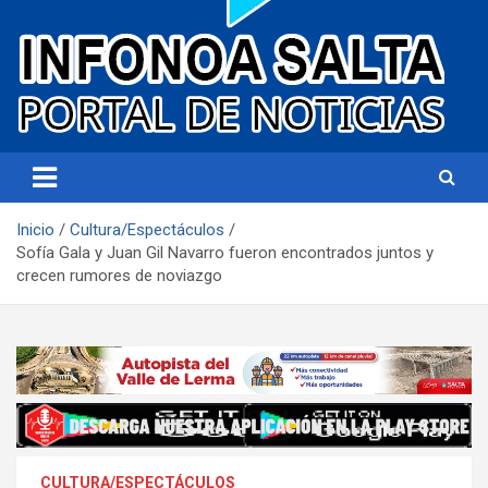
Portal de noticias
Infonoa Salta
Inicio
Cultura/Espectáculos
Sofía Gala y Juan Gil Navarro fueron encontrados juntos y
crecen rumores de noviazgo
CULTURA/ESPECTÁCULOS