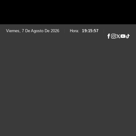
Viernes, 7 De Agosto De 2026
|
Hora:
19:15:58
|