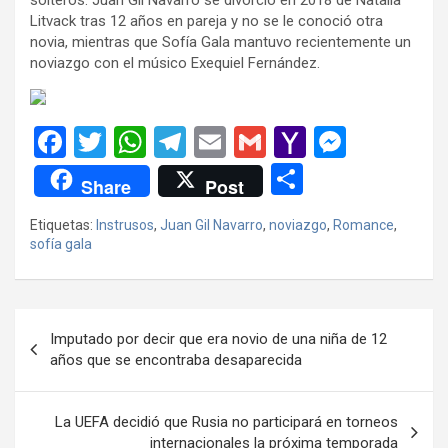
Litvack tras 12 años en pareja y no se le conoció otra
novia, mientras que Sofía Gala mantuvo recientemente un
noviazgo con el músico Exequiel Fernández.
F
T
W
T
E
G
Y
M
a
wi
h
el
m
m
a
es
C
Share
Post
ce
tt
at
e
ail
ail
h
se
o
Etiquetas:
Instrusos
,
Juan Gil Navarro
,
noviazgo
,
Romance
,
b
er
s
gr
o
n
m
sofía gala
o
A
a
o
g
p
o
p
m
M
er
ar
Navegación
k
p
ail
tir
Imputado por decir que era novio de una niña de 12
de
años que se encontraba desaparecida
entradas
La UEFA decidió que Rusia no participará en torneos
internacionales la próxima temporada