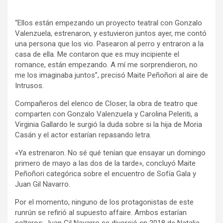
“Ellos están empezando un proyecto teatral con Gonzalo
Valenzuela, estrenaron, y estuvieron juntos ayer, me contó
una persona que los vio. Pasearon al perro y entraron a la
casa de ella. Me contaron que es muy incipiente el
romance, están empezando. A mí me sorprendieron, no
me los imaginaba juntos”, precisó Maite Peñoñori al aire de
Intrusos.
Compañeros del elenco de Closer, la obra de teatro que
comparten con Gonzalo Valenzuela y Carolina Peleriti, a
Virginia Gallardo le surgió la duda sobre si la hija de Moria
Casán y el actor estarían repasando letra.
«Ya estrenaron. No sé qué tenían que ensayar un domingo
primero de mayo a las dos de la tarde», concluyó Maite
Peñoñori categórica sobre el encuentro de Sofía Gala y
Juan Gil Navarro.
Por el momento, ninguno de los protagonistas de este
runrún se refirió al supuesto affaire. Ambos estarían
solteros: Juan Gil Navarro se divorció en 2018 de Natalia