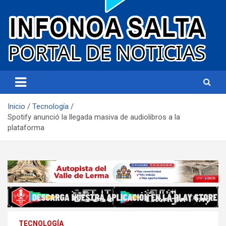
Portal de noticias
Infonoa Salta
Inicio
Tecnología
Spotify anunció la llegada masiva de audiolibros a la
plataforma
TECNOLOGÍA