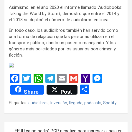
Asimismo, en el año 2020 el informe llamado ‘Audiobooks:
Taking the World by Storm’, demostró que entre el 2014 y
el 2018 se duplicó el número de audiolibros en línea.
En todo caso, los audiolibros también han servido como
una forma de relajación que las personas utilizan en el
transporte público, dando un paseo o manejando. Y los
géneros más solicitados por los usuarios son crimen y
ficción.
F
T
W
T
E
G
Y
M
a
wi
h
el
m
m
a
es
C
Share
Post
ce
tt
at
e
ail
ail
h
se
o
Etiquetas:
audiolibros
,
Inversión
,
llegada
,
podcasts
,
Spotify
b
er
s
gr
o
n
m
o
A
a
o
g
p
o
p
m
M
er
ar
Navegación
EEUU ya no pedirá PCR negativo para ingresar al país en