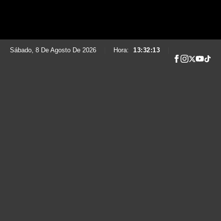
Sábado, 8 De Agosto De 2026
|
Hora:
13:32:14
|