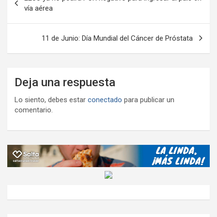
k
p
ail
tir
de
vía aérea
entradas
11 de Junio: Día Mundial del Cáncer de Próstata
Deja una respuesta
Lo siento, debes estar
conectado
para publicar un
comentario.