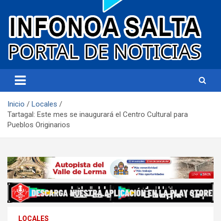
Portal de noticias
Infonoa Salta
Inicio
Locales
Tartagal: Este mes se inaugurará el Centro Cultural para
Pueblos Originarios
LOCALES