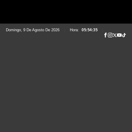
Domingo, 9 De Agosto De 2026
|
Hora:
05:54:36
|