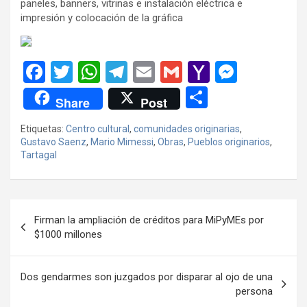
paneles, banners, vitrinas e instalación eléctrica e
impresión y colocación de la gráfica
F
T
W
T
E
G
Y
M
a
wi
h
el
m
m
a
es
C
Share
Post
ce
tt
at
e
ail
ail
h
se
o
Etiquetas:
Centro cultural
,
comunidades originarias
,
b
er
s
gr
o
n
m
Gustavo Saenz
,
Mario Mimessi
,
Obras
,
Pueblos originarios
,
o
A
a
o
g
Tartagal
p
o
p
m
M
er
ar
k
p
ail
tir
Navegación
Firman la ampliación de créditos para MiPyMEs por
de
$1000 millones
entradas
Dos gendarmes son juzgados por disparar al ojo de una
persona