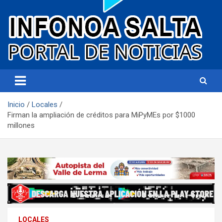
Portal de noticias
Infonoa Salta
Inicio
Locales
Firman la ampliación de créditos para MiPyMEs por $1000
millones
LOCALES