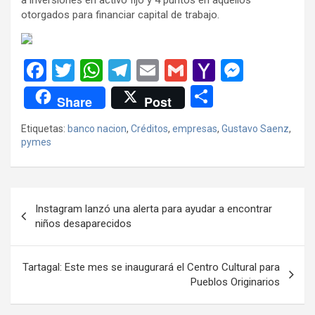
otorgados para financiar capital de trabajo.
F
T
W
T
E
G
Y
M
a
wi
h
el
m
m
a
es
C
Share
Post
ce
tt
at
e
ail
ail
h
se
o
Etiquetas:
banco nacion
,
Créditos
,
empresas
,
Gustavo Saenz
,
b
er
s
gr
o
n
m
pymes
o
A
a
o
g
p
o
p
m
M
er
ar
Navegación
k
p
ail
tir
Instagram lanzó una alerta para ayudar a encontrar
de
niños desaparecidos
entradas
Tartagal: Este mes se inaugurará el Centro Cultural para
Pueblos Originarios