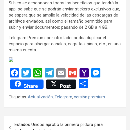
Si bien se desconocen todos los beneficios que tendrá la
app, se sabe que se podrán enviar stickers exclusivos que,
se espera que se amplíe la velocidad de las descargas de
archivos enviados, así como el tamaño permitido para
subir y enviar documentos; pasando de 2 GB a 4 GB.
Telegram Premium, por otro lado, podría duplicar el
espacio para albergar canales, carpetas, pines, etc., en una
misma cuenta.
F
T
W
T
E
G
Y
M
a
wi
h
el
m
m
a
es
C
Share
Post
ce
tt
at
e
ail
ail
h
se
o
Etiquetas:
Actualización
,
Telegram
,
versión premium
b
er
s
gr
o
n
m
o
A
a
o
g
p
o
p
m
M
er
ar
Navegación
Estados Unidos aprobó la primera píldora para
k
p
ail
tir
de