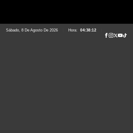
Sábado, 8 De Agosto De 2026
|
Hora:
04:38:13
|