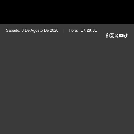
Sábado, 8 De Agosto De 2026
|
Hora:
17:29:32
|