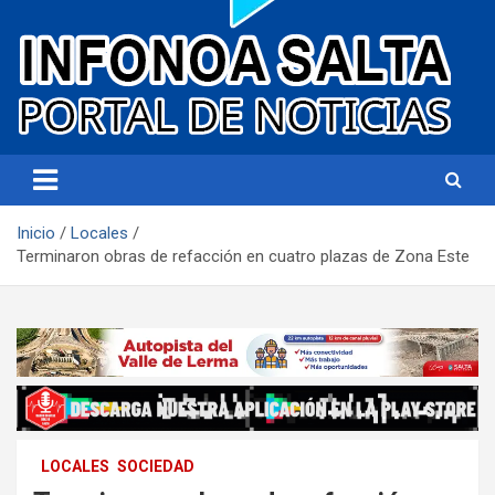
Portal de noticias
Infonoa Salta
Inicio
Locales
Terminaron obras de refacción en cuatro plazas de Zona Este
LOCALES
SOCIEDAD