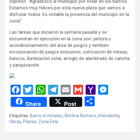
expresó: “Agradezco al municipio por estar en los barrios.
Estamos muy felices por esta nueva plaza que vamos a
disfrutar todos. Es notable la presencia del municipio en la
zona”.
Las tareas que iniciaron la semana pasada y se
encuentran en ejecución en la zona son: pintura y
acondicionamiento del área de juegos y también
incorporación de juegos inclusivos, colocación de mesas,
bancos, iluminación solar, arreglo de alambrado de cancha
y parquización.
F
T
W
T
E
G
Y
M
a
wi
h
el
m
m
a
es
C
Share
Post
ce
tt
at
e
ail
ail
h
se
o
Etiquetas:
Barrio el mirador
,
Bettina Romero
,
Intendenta
,
b
er
s
gr
o
n
m
Obras
,
Plazas
,
Zona Este
o
A
a
o
g
p
o
p
m
M
er