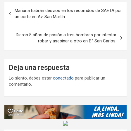
ar
Navegación
k
p
ail
tir
Mañana habrán desvíos en los recorridos de SAETA por
de
un corte en Av. San Martín
entradas
Dieron 8 años de prisión a tres hombres por intentar
robar y asesinar a otro en B° San Carlos.
Deja una respuesta
Lo siento, debes estar
conectado
para publicar un
comentario.