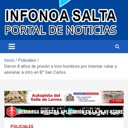
Portal de noticias
Infonoa Salta
Inicio
Policiales
Dieron 8 años de prisión a tres hombres por intentar robar y
asesinar a otro en B° San Carlos.
POLICIALES