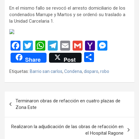
En el mismo fallo se revocó el arresto domiciliario de los
condenados Marrupe y Martos y se ordenó su traslado a
la Unidad Carcelaria 1.
F
T
W
T
E
G
Y
M
a
wi
h
el
m
m
a
es
C
Share
Post
ce
tt
at
e
ail
ail
h
se
o
Etiquetas:
Barrio san carlos
,
Condena
,
disparo
,
robo
b
er
s
gr
o
n
m
o
A
a
o
g
p
o
p
m
M
er
ar
Navegación
Terminaron obras de refacción en cuatro plazas de
k
p
ail
tir
de
Zona Este
entradas
Realizaron la adjudicación de las obras de refacción en
el Hospital Ragone