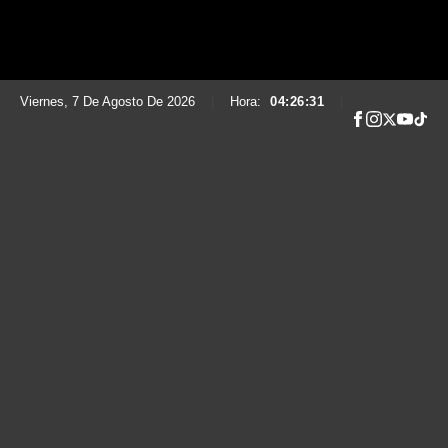
Viernes, 7 De Agosto De 2026
|
Hora:
04:26:32
|