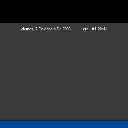
Viernes, 7 De Agosto De 2026
|
Hora:
01:20:45
|
Saltar