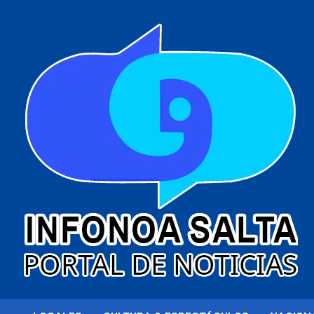
al
contenido
Portal de noticias
Infonoa Salta