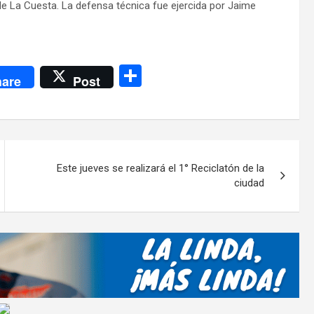
s de La Cuesta. La defensa técnica fue ejercida por Jaime
C
are
Post
o
m
p
ar
Este jueves se realizará el 1° Reciclatón de la
tir
ciudad