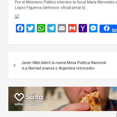
Por el Ministerio Público intervino la fiscal María Mercede
López Figueroa (defensor oficial penal 6).
F
T
W
T
E
G
Y
M
Sh
a
wi
h
el
m
m
a
es
ce
tt
at
e
ail
ail
h
se
b
er
s
gr
o
n
Navegación
o
A
a
o
g
Javier Milei lideró la nueva Mesa Política Nacional:
de
o
p
m
M
er
«La libertad avanza o Argentina retrocede»
k
p
ail
entradas