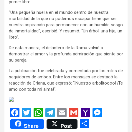
primer libro.
“Una pequeña huella en el mundo dentro de nuestra
mortalidad de la que no podemos escapar tiene que ser
nuestra aspiración para permanecer con un humilde sesgo
de inmortalidad”, escribió. Y resumió: “Un árbol, una hija, un
libro”.
De esta manera, el delantero de la Roma volvió a
demostrar el amor y la profunda admiración que siente por
su pareja.
La publicación fue celebrada y comentada por los miles de
seguidores de ambos. Entre los mensajes se destacó la
reacción de Oriana, que expresó: “¡Nuestro arbolitoooo! ¡Te
amo con toda mi alma!“.
F
T
W
T
E
G
Y
M
a
wi
h
el
m
m
a
es
C
Share
Post
ce
tt
at
e
ail
ail
h
se