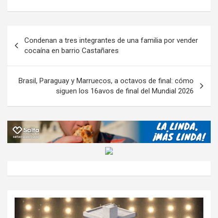
o
b
er
s
gr
o
n
m
o
A
a
o
g
p
Navegación
Condenan a tres integrantes de una familia por vender
o
p
m
M
er
ar
de
cocaína en barrio Castañares
k
p
ail
tir
entradas
Brasil, Paraguay y Marruecos, a octavos de final: cómo
siguen los 16avos de final del Mundial 2026