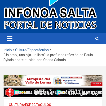
Portal de noticias
Infonoa Salta
Inicio
Cultura/Espectáculos
“Un árbol, una hija, un libro”: la profunda reflexión de Paulo
Dybala sobre su vida con Oriana Sabatini
CULTURA/ESPECTÁCULOS