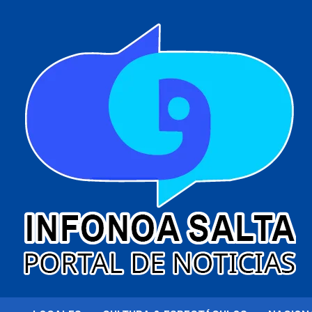
al
contenido
Portal de noticias
Infonoa Salta