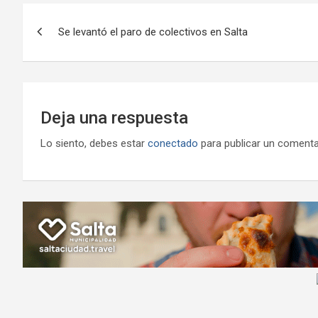
o
A
a
o
g
Navegación
o
p
m
M
er
Se levantó el paro de colectivos en Salta
de
k
p
ail
entradas
Deja una respuesta
Lo siento, debes estar
conectado
para publicar un comenta