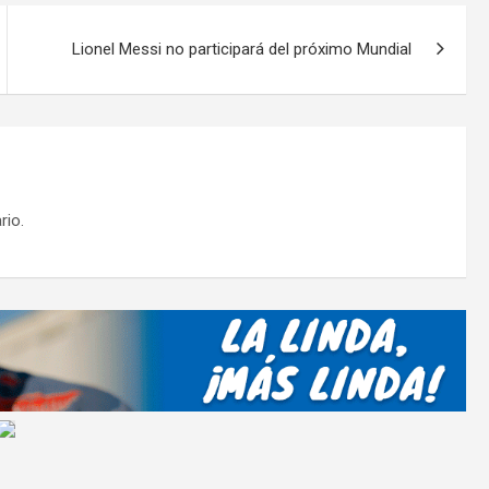
ar
tir
Lionel Messi no participará del próximo Mundial
rio.