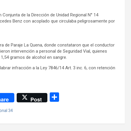
n Conjunta de la Dirección de Unidad Regional N° 14
cedes Benz con acoplado que circulaba peligrosamente por
ltura de Paraje La Quena, donde constataron que el conductor
ieron intervención a personal de Seguridad Vial, quienes
e 1,54 gramos de alcohol en sangre.
labrar infracción a la Ley 7846/14 Art. 3 inc. 6, con retención
C
are
Post
o
onal 34
m
p