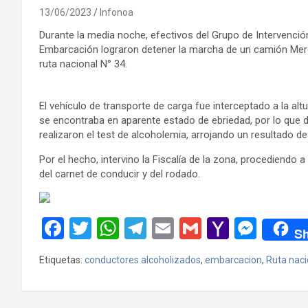
13/06/2023
Infonoa
Durante la media noche, efectivos del Grupo de Intervenció
Embarcación lograron detener la marcha de un camión Mer
ruta nacional N° 34.
El vehículo de transporte de carga fue interceptado a la a
se encontraba en aparente estado de ebriedad, por lo que d
realizaron el test de alcoholemia, arrojando un resultado d
Por el hecho, intervino la Fiscalía de la zona, procediendo a 
del carnet de conducir y del rodado.
F
T
W
T
E
G
Y
M
Sh
a
wi
h
el
m
m
a
es
Etiquetas:
conductores alcoholizados
,
embarcacion
,
Ruta naci
ce
tt
at
e
ail
ail
h
se
b
er
s
gr
o
n