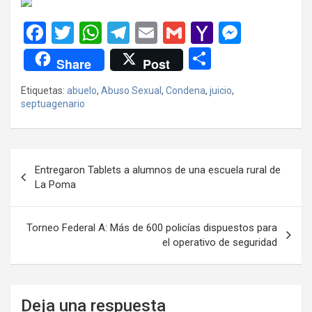
F
T
W
T
E
G
Y
M
a
wi
h
el
m
m
a
es
C
Share
Post
ce
tt
at
e
ail
ail
h
se
o
Etiquetas:
abuelo
,
Abuso Sexual
,
Condena
,
juicio
,
b
er
s
gr
o
n
m
septuagenario
o
A
a
o
g
p
o
p
m
M
er
ar
Navegación
k
p
ail
tir
Entregaron Tablets a alumnos de una escuela rural de
de
La Poma
entradas
Torneo Federal A: Más de 600 policías dispuestos para
el operativo de seguridad
Deja una respuesta