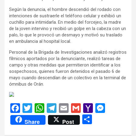
Según la denuncia, el hombre descendió del rodado con
intenciones de sustraerle el teléfono celular y exhibió un
cuchillo para intimidarla. En medio del forcejeo, la madre
de la joven intervino y recibió un golpe en la cabeza con un
palo, lo que le provocó un desmayo y motivó su traslado
en ambulancia al hospital local.
Personal de la Brigada de Investigaciones analizó registros
fílmicos aportados por la denunciante, realizó tareas de
campo y otras medidas que permitieron identificar a los
sospechosos, quienes fueron detenidos el pasado 6 de
mayo cuando descendían de un colectivo en la terminal de
ómnibus de Orán.
F
T
W
T
E
G
Y
M
a
wi
h
el
m
m
a
es
C
Share
Post
ce
tt
at
e
ail
ail
h
se
o