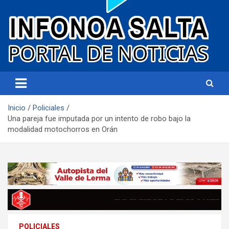
Portal de noticias
Infonoa Salta
Inicio
Policiales
Una pareja fue imputada por un intento de robo bajo la
modalidad motochorros en Orán
POLICIALES