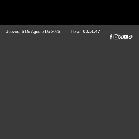
Jueves, 6 De Agosto De 2026
|
Hora:
03:51:48
|