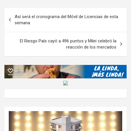
b
er
s
gr
o
n
m
o
A
a
o
g
p
Navegación
Así será el cronograma del Móvil de Licencias de esta
o
p
m
M
er
ar
de
semana
k
p
ail
tir
entradas
El Riesgo País cayó a 496 puntos y Milei celebró la
reacción de los mercados