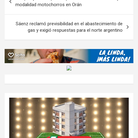
o
p
m
M
er
ar
de
modalidad motochorros en Orán
k
p
ail
tir
entradas
Sáenz reclamó previsibilidad en el abastecimiento de
gas y exigió respuestas para el norte argentino