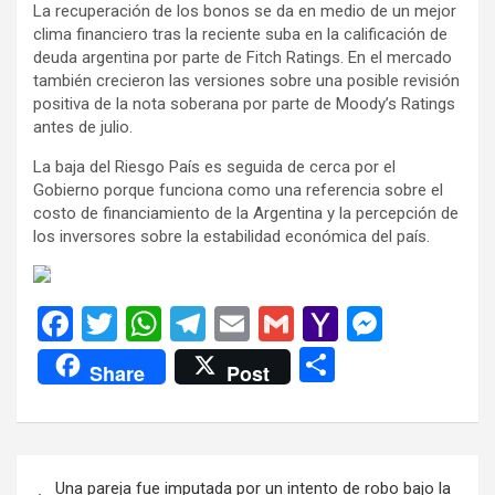
La recuperación de los bonos se da en medio de un mejor
clima financiero tras la reciente suba en la calificación de
deuda argentina por parte de Fitch Ratings. En el mercado
también crecieron las versiones sobre una posible revisión
positiva de la nota soberana por parte de Moody’s Ratings
antes de julio.
La baja del Riesgo País es seguida de cerca por el
Gobierno porque funciona como una referencia sobre el
costo de financiamiento de la Argentina y la percepción de
los inversores sobre la estabilidad económica del país.
F
T
W
T
E
G
Y
M
a
wi
h
el
m
m
a
es
C
Share
Post
ce
tt
at
e
ail
ail
h
se
o
b
er
s
gr
o
n
m
o
A
a
o
g
p
Navegación
Una pareja fue imputada por un intento de robo bajo la