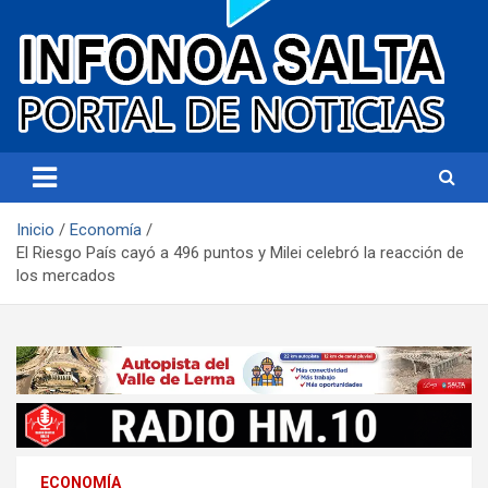
Portal de noticias
Infonoa Salta
Inicio
Economía
El Riesgo País cayó a 496 puntos y Milei celebró la reacción de
los mercados
ECONOMÍA