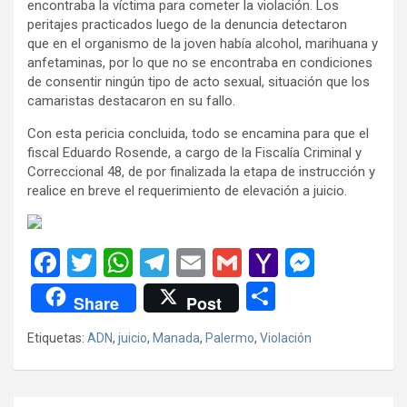
encontraba la víctima para cometer la violación. Los
peritajes practicados luego de la denuncia detectaron
que en el organismo de la joven había alcohol, marihuana y
anfetaminas, por lo que no se encontraba en condiciones
de consentir ningún tipo de acto sexual, situación que los
camaristas destacaron en su fallo.
Con esta pericia concluida, todo se encamina para que el
fiscal Eduardo Rosende, a cargo de la Fiscalía Criminal y
Correccional 48, de por finalizada la etapa de instrucción y
realice en breve el requerimiento de elevación a juicio.
F
T
W
T
E
G
Y
M
a
wi
h
el
m
m
a
es
C
Share
Post
ce
tt
at
e
ail
ail
h
se
o
Etiquetas:
ADN
,
juicio
,
Manada
,
Palermo
,
Violación
b
er
s
gr
o
n
m
o
A
a
o
g
p