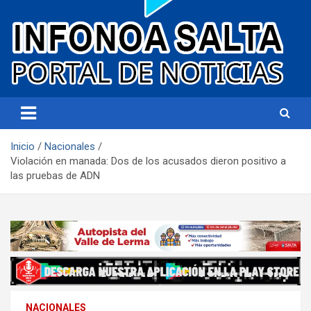
Portal de noticias
Infonoa Salta
Inicio
Nacionales
Violación en manada: Dos de los acusados dieron positivo a
las pruebas de ADN
NACIONALES