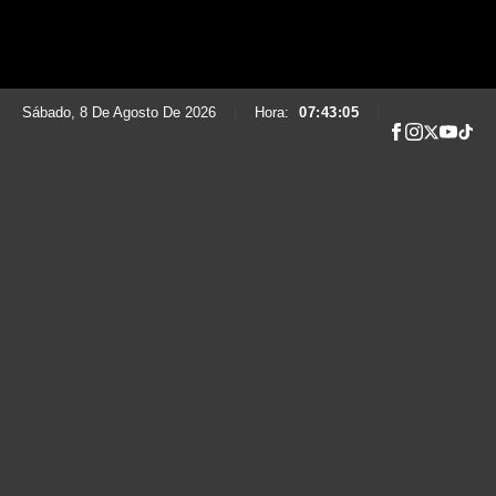
Sábado, 8 De Agosto De 2026
|
Hora:
07:43:06
|