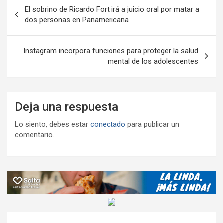
o
p
m
M
er
ar
Navegación
El sobrino de Ricardo Fort irá a juicio oral por matar a
k
p
ail
tir
de
dos personas en Panamericana
entradas
Instagram incorpora funciones para proteger la salud
mental de los adolescentes
Deja una respuesta
Lo siento, debes estar
conectado
para publicar un
comentario.