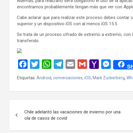
Además, para realizarlo será obligatorio el uso de la aplica
encontramos probablemente tengan más que ver con Appl
Cabe aclarar que para realizar este proceso debes contar 
superior y un dispositivo iOS con al menos iOS 15.5.
Se trata de un proceso cifrado de extremo a extremo, con l
transferido.
F
T
W
T
E
G
Y
M
Sh
a
wi
h
el
m
m
a
es
Etiquetas:
Android
,
conversaciones
,
iOS
,
Mark Zuckerberg
,
Wh
ce
tt
at
e
ail
ail
h
se
b
er
s
gr
o
n
o
A
a
o
g
Navegación
o
p
m
M
er
Chile adelantó las vacaciones de invierno por una
de
ola de casos de covid
k
p
ail
entradas