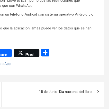
ción “Move to iOS”, por lo que las restricciones que
e que con WhatsApp.
con un teléfono Android con sistema operativo Android 5 o
o que la aplicación jamás puede ver los datos que se han
C
are
Post
o
atsApp
m
p
ar
tir
15 de Junio: Día nacional del libro