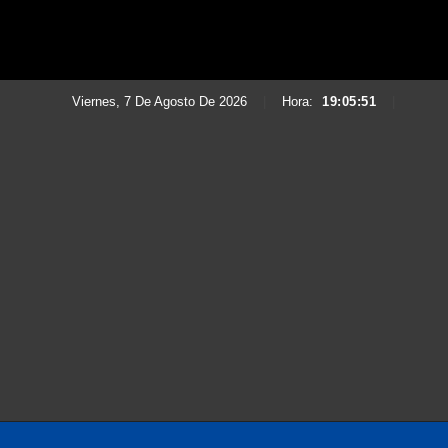
Viernes, 7 De Agosto De 2026
|
Hora:
19:05:53
|
Saltar