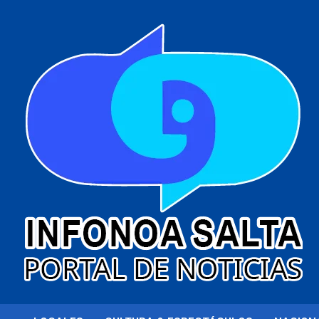
al
contenido
Portal de noticias
Infonoa Salta