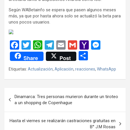
Según WABetainfo se espera que pasen algunos meses
más, ya que por hasta ahora solo se actualizó la beta para
unos pocos usuarios.
F
T
W
T
E
G
Y
M
a
wi
h
el
m
m
a
es
C
Share
Post
ce
tt
at
e
ail
ail
h
se
o
Etiquetas:
Actualización
,
Aplicación
,
reacciones
,
WhatsApp
b
er
s
gr
o
n
m
o
A
a
o
g
p
o
p
m
M
er
ar
Navegación
Dinamarca: Tres personas murieron durante un tiroteo
k
p
ail
tir
de
a un shopping de Copenhague
entradas
Hasta el viernes se realizarán castraciones gratuitas en
B° J.M Rosas