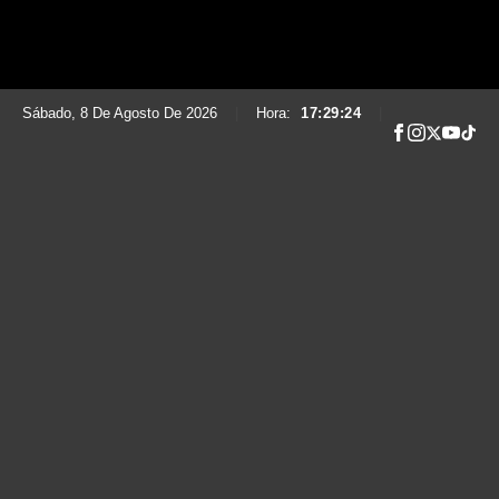
Sábado, 8 De Agosto De 2026
|
Hora:
17:29:25
|