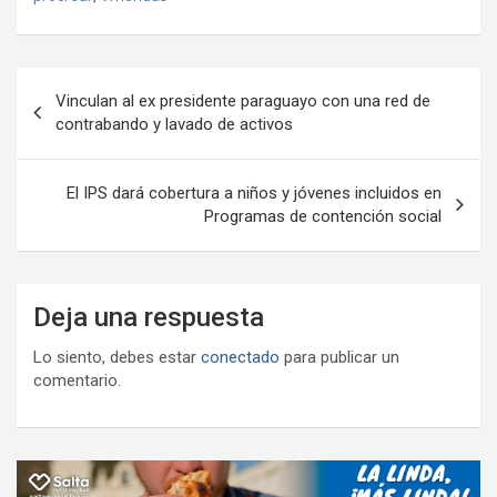
o
A
a
o
g
p
o
p
m
M
er
ar
Navegación
k
p
ail
tir
Vinculan al ex presidente paraguayo con una red de
de
contrabando y lavado de activos
entradas
El IPS dará cobertura a niños y jóvenes incluidos en
Programas de contención social
Deja una respuesta
Lo siento, debes estar
conectado
para publicar un
comentario.