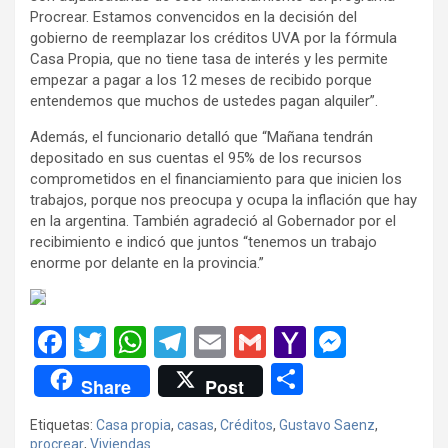
Procrear. Estamos convencidos en la decisión del
gobierno de reemplazar los créditos UVA por la fórmula
Casa Propia, que no tiene tasa de interés y les permite
empezar a pagar a los 12 meses de recibido porque
entendemos que muchos de ustedes pagan alquiler”.
Además, el funcionario detalló que “Mañana tendrán
depositado en sus cuentas el 95% de los recursos
comprometidos en el financiamiento para que inicien los
trabajos, porque nos preocupa y ocupa la inflación que hay
en la argentina. También agradeció al Gobernador por el
recibimiento e indicó que juntos “tenemos un trabajo
enorme por delante en la provincia.”
F
T
W
T
E
G
Y
M
a
wi
h
el
m
m
a
es
C
Share
Post
ce
tt
at
e
ail
ail
h
se
o
Etiquetas:
Casa propia
,
casas
,
Créditos
,
Gustavo Saenz
,
b
er
s
gr
o
n
m
procrear
,
Viviendas