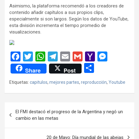
Asimismo, la plataforma recomendó a los creadores de
contenido añadir capítulos a sus propios clips,
especialmente si son largos. Según los datos de YouTube,
esta división incrementa el tiempo promedio de
visualizaciones.
F
T
W
T
E
G
Y
M
a
wi
h
el
m
m
a
es
C
Share
Post
ce
tt
at
e
ail
ail
h
se
o
Etiquetas:
capitulos
,
mejores partes
,
reproducción
,
Youtube
b
er
s
gr
o
n
m
o
A
a
o
g
p
o
p
m
M
er
ar
Navegación
El FMI destacó el progreso de la Argentina y negó un
k
p
ail
tir
de
cambio en las metas
entradas
20 de Mayo: Día mundial de las abejas