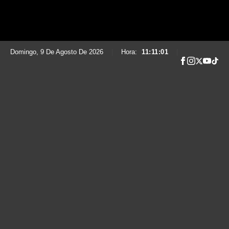
Domingo, 9 De Agosto De 2026
|
Hora:
11:11:02
|