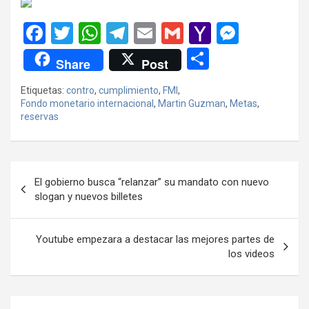
F
T
W
T
E
G
Y
M
a
wi
h
el
m
m
a
es
C
Share
Post
ce
tt
at
e
ail
ail
h
se
o
Etiquetas:
contro
,
cumplimiento
,
FMI
,
b
er
s
gr
o
n
m
Fondo monetario internacional
,
Martin Guzman
,
Metas
,
o
A
a
o
g
reservas
p
o
p
m
M
er
ar
k
p
ail
tir
Navegación
El gobierno busca “relanzar” su mandato con nuevo
de
slogan y nuevos billetes
entradas
Youtube empezara a destacar las mejores partes de
los videos