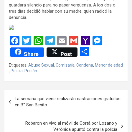
guardara silencio para no pasar vergüenza. A los dos o
tres días decidió hablar con su madre, quien radicó la
denuncia.
F
T
W
T
E
G
Y
M
a
wi
h
el
m
m
a
es
C
Share
Post
ce
tt
at
e
ail
ail
h
se
o
Etiquetas:
Abuso Sexual
,
Comisaría
,
Condena
,
Menor de edad
b
er
s
gr
o
n
m
,
Policía
,
Prisión
o
A
a
o
g
p
o
p
m
M
er
ar
Navegación
k
p
ail
tir
La semana que viene realizarán castraciones gratuitas
de
en B° San Benito
entradas
Robaron en vivo al móvil de Cortá por Lozano y
Verónica apuntó contra la policía