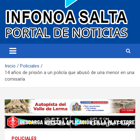
Portal de noticias
Infonoa Salta
Inicio
Policiales
14 años de prisión a un policía que abusó de una menor en una
comisaría
POLICIALES