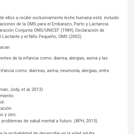
de ellos a recibir exclusivamente leche humana está incluido
aciones de la OMS para el Embarazo, Parto y Lactancia
laración Conjunta OMS/UNICEF (1989), Declaración de
el Lactante y el Niño Pequeño, OMS (2002).
tacan:
tes de la infancia como: diarrea, alergias, asma y las
nfancia como: diarreas, asma, neumonía, alergias, entre
an, Jody, et al, 2013)
imiento.
bé.
tación.
o y zinc.
e problemas de salud mental a futuro. (APH, 2015).
 la probabilidad de desarrollar en la edad adulta