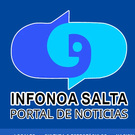
al
contenido
Portal de noticias
Infonoa Salta