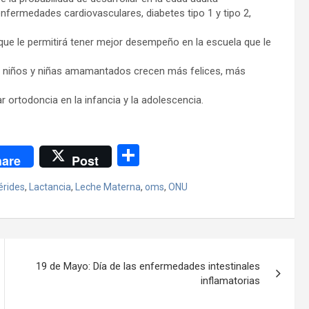
fermedades cardiovasculares, diabetes tipo 1 y tipo 2,
que le permitirá tener mejor desempeño en la escuela que le
los niños y niñas amamantados crecen más felices, más
ar ortodoncia en la infancia y la adolescencia.
C
are
Post
o
rides
,
Lactancia
,
Leche Materna
,
oms
,
ONU
m
p
ar
tir
19 de Mayo: Día de las enfermedades intestinales
inflamatorias