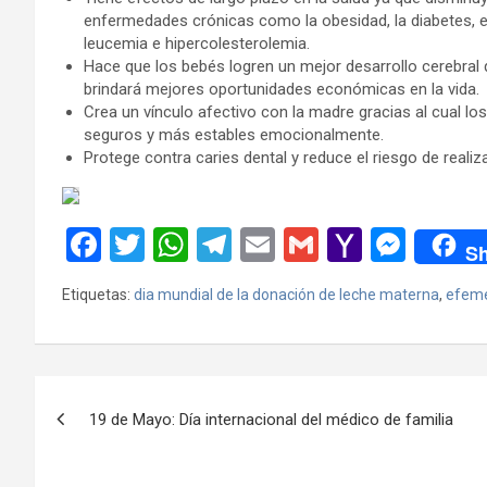
enfermedades crónicas como la obesidad, la diabetes, en
leucemia e hipercolesterolemia.
Hace que los bebés logren un mejor desarrollo cerebral 
brindará mejores oportunidades económicas en la vida.
Crea un vínculo afectivo con la madre gracias al cual 
seguros y más estables emocionalmente.
Protege contra caries dental y reduce el riesgo de realiz
F
T
W
T
E
G
Y
M
Sh
a
wi
h
el
m
m
a
es
Etiquetas:
dia mundial de la donación de leche materna
,
efemé
ce
tt
at
e
ail
ail
h
se
b
er
s
gr
o
n
o
A
a
o
g
Navegación
o
p
m
M
er
19 de Mayo: Día internacional del médico de familia
de
k
p
ail
entradas