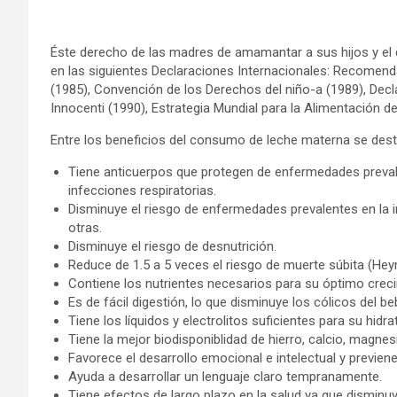
Éste derecho de las madres de amamantar a sus hijos y el 
en las siguientes Declaraciones Internacionales: Recomend
(1985), Convención de los Derechos del niño-a (1989), Dec
Innocenti (1990), Estrategia Mundial para la Alimentación d
Entre los beneficios del consumo de leche materna se des
Tiene anticuerpos que protegen de enfermedades prevalen
infecciones respiratorias.
Disminuye el riesgo de enfermedades prevalentes en la i
otras.
Disminuye el riesgo de desnutrición.
Reduce de 1.5 a 5 veces el riesgo de muerte súbita (Heym
Contiene los nutrientes necesarios para su óptimo crec
Es de fácil digestión, lo que disminuye los cólicos del be
Tiene los líquidos y electrolitos suficientes para su hidra
Tiene la mejor biodisponiblidad de hierro, calcio, magnesi
Favorece el desarrollo emocional e intelectual y previen
Ayuda a desarrollar un lenguaje claro tempranamente.
Tiene efectos de largo plazo en la salud ya que disminuye