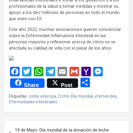
profesionales de la salud a tomar medidas y mostrar su
apoyo a los diez millones de personas en todo el mundo
que viven con EII.
Este año 2022, muchas asociaciones quieren concienciar
sobre la Enfermedad Inflamatoria Intestinal en las
personas mayores y reflexionar acerca de cómo se ve
afectada su calidad de vida con el pasar de los años.
F
T
W
T
E
G
Y
M
a
wi
h
el
m
m
a
es
C
Share
Post
ce
tt
at
e
ail
ail
h
se
o
Etiquetas:
colitis ulcerosa
,
Crohn
,
Día mundial
,
efemérides
,
b
er
s
gr
o
n
m
Efermedades intestinales
o
A
a
o
g
p
o
p
m
M
er
ar
Navegación
k
p
ail
tir
19 de Mayo: Día mundial de la donación de leche