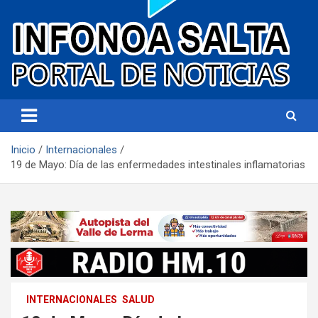
Portal de noticias
Infonoa Salta
Inicio
Internacionales
19 de Mayo: Día de las enfermedades intestinales inflamatorias
INTERNACIONALES
SALUD