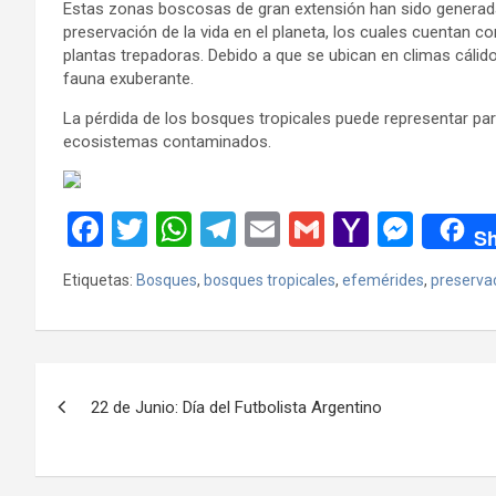
Estas zonas boscosas de gran extensión han sido generada
preservación de la vida en el planeta, los cuales cuentan 
plantas trepadoras. Debido a que se ubican en climas cálid
fauna exuberante.
La pérdida de los bosques tropicales puede representar para
ecosistemas contaminados.
F
T
W
T
E
G
Y
M
Sh
a
wi
h
el
m
m
a
es
Etiquetas:
Bosques
,
bosques tropicales
,
efemérides
,
preserva
ce
tt
at
e
ail
ail
h
se
b
er
s
gr
o
n
o
A
a
o
g
Navegación
o
p
m
M
er
22 de Junio: Día del Futbolista Argentino
de
k
p
ail
entradas