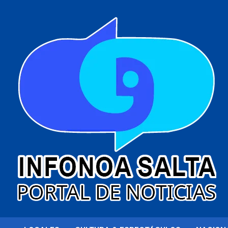
al
contenido
Portal de noticias
Infonoa Salta