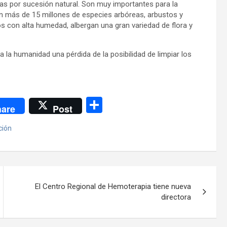
s por sucesión natural. Son muy importantes para la
con más de 15 millones de especies arbóreas, arbustos y
os con alta humedad, albergan una gran variedad de flora y
 la humanidad una pérdida de la posibilidad de limpiar los
C
are
Post
o
ción
m
p
ar
tir
El Centro Regional de Hemoterapia tiene nueva
directora