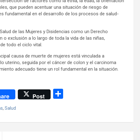
tersección de factores como la etnia, la edad, la orientación
ables, que pueden acentuar una situación de riesgo de
 es fundamental en el desarrollo de los procesos de salud-
a Salud de las Mujeres y Disidencias como un Derecho
o exclusión a lo largo de toda la vida de las niñas,
e todo el ciclo vital.
incipal causa de muerte de mujeres está vinculada a
 uterino, seguida por el cáncer de colon y el carcinoma
miento adecuado tiene un rol fundamental en la situación.
C
are
Post
o
s
,
Salud
m
p
ar