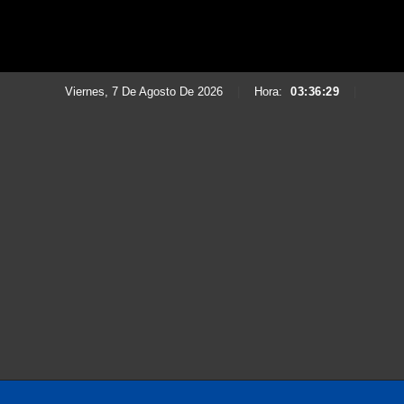
Viernes, 7 De Agosto De 2026
|
Hora:
03:36:31
|
Saltar