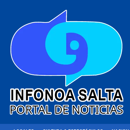
al
contenido
Portal de noticias
Infonoa Salta