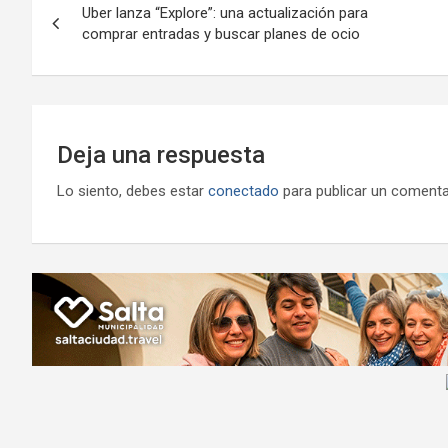
o
p
m
M
er
Uber lanza “Explore”: una actualización para
de
comprar entradas y buscar planes de ocio
k
p
ail
entradas
Deja una respuesta
Lo siento, debes estar
conectado
para publicar un comenta