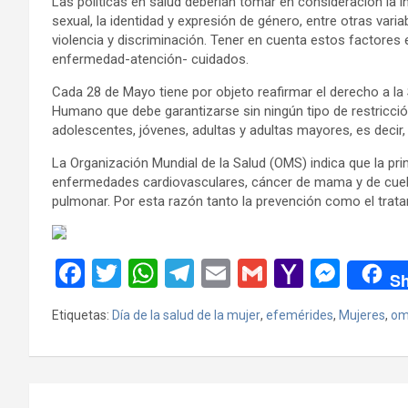
Las políticas en salud deberían tomar en consideración la in
sexual, la identidad y expresión de género, entre otras vari
violencia y discriminación. Tener en cuenta estos factores
enfermedad-atención- cuidados.
Cada 28 de Mayo tiene por objeto reafirmar el derecho a l
Humano que debe garantizarse sin ningún tipo de restricción 
adolescentes, jóvenes, adultas y adultas mayores, es decir, d
La Organización Mundial de la Salud (OMS) indica que la pr
enfermedades cardiovasculares, cáncer de mama y de cuello
pulmonar. Por esta razón tanto la prevención como el trata
F
T
W
T
E
G
Y
M
Sh
a
wi
h
el
m
m
a
es
Etiquetas:
Día de la salud de la mujer
,
efemérides
,
Mujeres
,
om
ce
tt
at
e
ail
ail
h
se
b
er
s
gr
o
n
o
A
a
o
g
Navegación