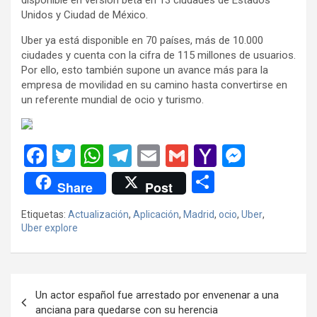
Unidos y Ciudad de México.
Uber ya está disponible en 70 países, más de 10.000
ciudades y cuenta con la cifra de 115 millones de usuarios.
Por ello, esto también supone un avance más para la
empresa de movilidad en su camino hasta convertirse en
un referente mundial de ocio y turismo.
F
T
W
T
E
G
Y
M
a
wi
h
el
m
m
a
es
C
Share
Post
ce
tt
at
e
ail
ail
h
se
o
Etiquetas:
Actualización
,
Aplicación
,
Madrid
,
ocio
,
Uber
,
b
er
s
gr
o
n
m
Uber explore
o
A
a
o
g
p
o
p
m
M
er
ar
Navegación
k
p
ail
tir
Un actor español fue arrestado por envenenar a una
de
anciana para quedarse con su herencia