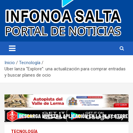
Portal de noticias
Infonoa Salta
Inicio
Tecnología
Uber lanza “Explore”: una actualización para comprar entradas
y buscar planes de ocio
TECNOLOGÍA