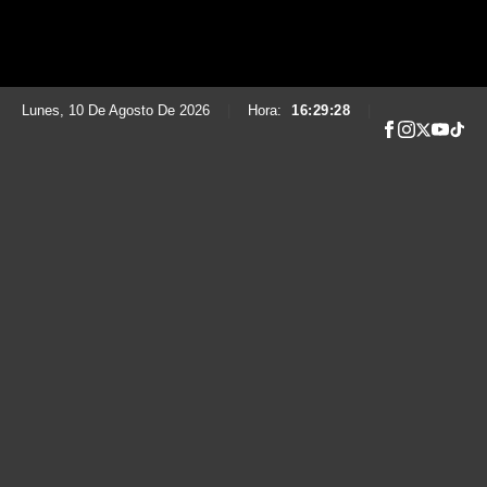
Lunes, 10 De Agosto De 2026
|
Hora:
16:29:30
|