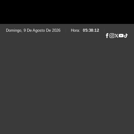
Domingo, 9 De Agosto De 2026
|
Hora:
05:38:14
|