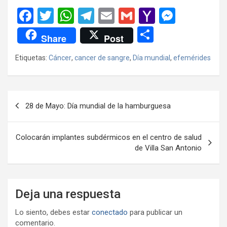
F
T
W
T
E
G
Y
M
a
wi
h
el
m
m
a
es
C
Share
Post
ce
tt
at
e
ail
ail
h
se
o
Etiquetas:
Cáncer
,
cancer de sangre
,
Día mundial
,
efemérides
b
er
s
gr
o
n
m
o
A
a
o
g
p
o
p
m
M
er
ar
Navegación
28 de Mayo: Día mundial de la hamburguesa
k
p
ail
tir
de
entradas
Colocarán implantes subdérmicos en el centro de salud
de Villa San Antonio
Deja una respuesta
Lo siento, debes estar
conectado
para publicar un
comentario.