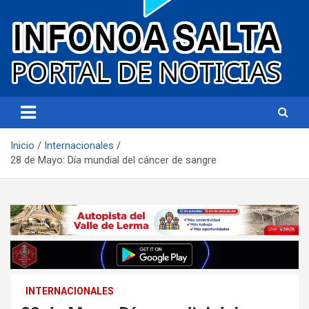
Portal de noticias
Infonoa Salta
Inicio
Internacionales
28 de Mayo: Día mundial del cáncer de sangre
INTERNACIONALES