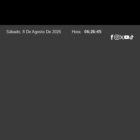
Sábado, 8 De Agosto De 2026
|
Hora:
06:26:45
|