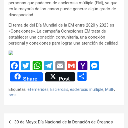
personas que padecen de esclerosis múltiple (EM), ya que
en la mayoría de los casos puede generar algún grado de
discapacidad.
El tema de del Día Mundial de la EM entre 2020 y 2023 es
«Conexiones». La campaña Conexiones EM trata de
establecer una conexión comunitaria, una conexión
personal y conexiones para lograr una atención de calidad.
F
T
W
T
E
G
Y
M
a
wi
h
el
m
m
a
es
C
Share
Post
ce
tt
at
e
ail
ail
h
se
o
Etiquetas:
efemérides
,
Esclerosis
,
esclerosis múltiple
,
MSIF
,
b
er
s
gr
o
n
m
oms
o
A
a
o
g
p
o
p
m
M
er
ar
Navegación
k
p
ail
tir
30 de Mayo: Día Nacional de la Donación de Órganos
de