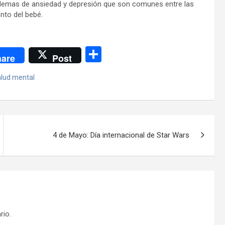
problemas de ansiedad y depresión que son comunes entre las
nto del bebé.
C
are
Post
o
lud mental
m
p
ar
tir
4 de Mayo: Día internacional de Star Wars
rio.