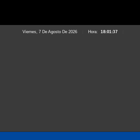
Viernes, 7 De Agosto De 2026
|
Hora:
18:01:39
|
Saltar