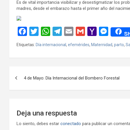
Es de vital importancia visibilizar y desestigmatizar los 
madres, desde el embarazo hasta el primer año del nacimie
F
T
W
T
E
G
Y
M
Sh
a
wi
h
el
m
m
a
es
Etiquetas:
Día internacional
,
efemérides
,
Maternidad
,
parto
,
Sa
ce
tt
at
e
ail
ail
h
se
b
er
s
gr
o
n
o
A
a
o
g
Navegación
o
p
m
M
er
4 de Mayo: Día Internacional del Bombero Forestal
de
k
p
ail
entradas
Deja una respuesta
Lo siento, debes estar
conectado
para publicar un comenta