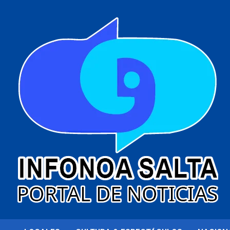
al
contenido
Portal de noticias
Infonoa Salta