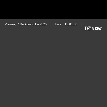
Viernes, 7 De Agosto De 2026
|
Hora:
15:01:40
|