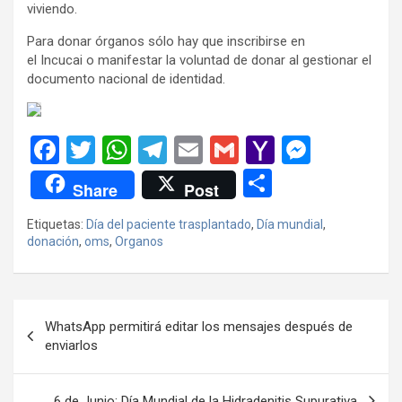
viviendo.
Para donar órganos sólo hay que inscribirse en
el Incucai o manifestar la voluntad de donar al gestionar el
documento nacional de identidad.
F
T
W
T
E
G
Y
M
a
wi
h
el
m
m
a
es
C
Share
Post
ce
tt
at
e
ail
ail
h
se
o
Etiquetas:
Día del paciente trasplantado
,
Día mundial
,
b
er
s
gr
o
n
m
donación
,
oms
,
Organos
o
A
a
o
g
p
o
p
m
M
er
ar
Navegación
k
p
ail
tir
WhatsApp permitirá editar los mensajes después de
de
enviarlos
entradas
6 de Junio: Día Mundial de la Hidradenitis Supurativa