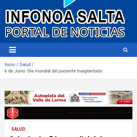
Portal de noticias
Infonoa Salta
Inicio
Salud
6 de Junio: Día mundial del paciente trasplantado
SALUD