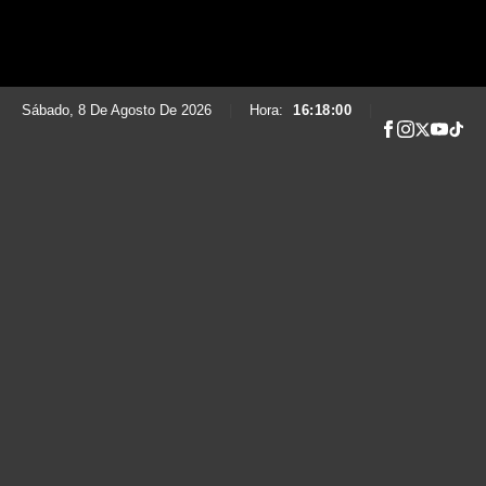
Sábado, 8 De Agosto De 2026
|
Hora:
16:18:01
|