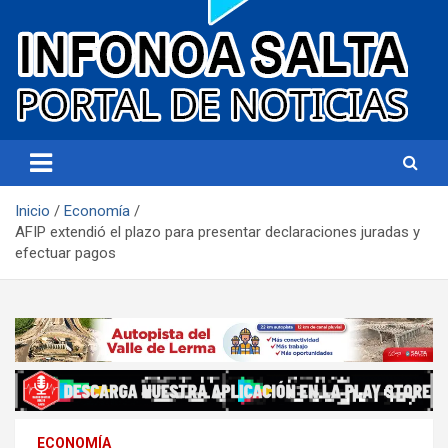
Portal de noticias
Infonoa Salta
Inicio
Economía
AFIP extendió el plazo para presentar declaraciones juradas y
efectuar pagos
ECONOMÍA