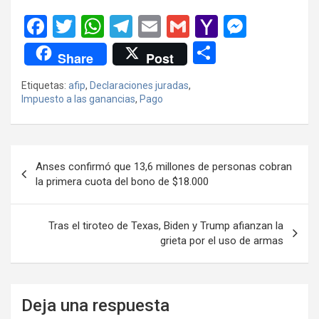
F
T
W
T
E
G
Y
M
a
wi
h
el
m
m
a
es
C
Share
Post
ce
tt
at
e
ail
ail
h
se
o
Etiquetas:
afip
,
Declaraciones juradas
,
b
er
s
gr
o
n
m
Impuesto a las ganancias
,
Pago
o
A
a
o
g
p
o
p
m
M
er
ar
Navegación
k
p
ail
tir
Anses confirmó que 13,6 millones de personas cobran
de
la primera cuota del bono de $18.000
entradas
Tras el tiroteo de Texas, Biden y Trump afianzan la
grieta por el uso de armas
Deja una respuesta