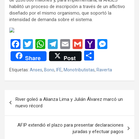
habilitó un proceso de inscripción a través de un aflictivo
diseñado por el mismo organismo, que soportó la
intensidad de demanda sobre el sistema.
F
T
W
T
E
G
Y
M
a
wi
h
el
m
m
a
es
C
Share
Post
ce
tt
at
e
ail
ail
h
se
o
Etiquetas:
Anses
,
Bono
,
IFE
,
Monotributistas
,
Raverta
b
er
s
gr
o
n
m
o
A
a
o
g
p
o
p
m
M
er
ar
Navegación
River goleó a Alianza Lima y Julián Álvarez marcó un
k
p
ail
tir
de
nuevo récord
entradas
AFIP extendió el plazo para presentar declaraciones
juradas y efectuar pagos