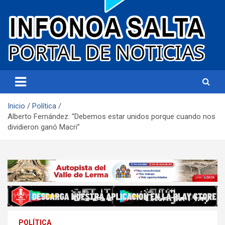
Portal de noticias
Infonoa Salta
Inicio
Política
Alberto Fernández: “Debemos estar unidos porque cuando nos
dividieron ganó Macri”
POLÍTICA