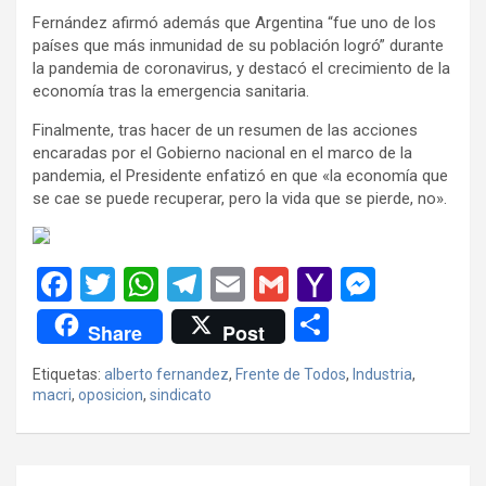
Fernández afirmó además que Argentina “fue uno de los
países que más inmunidad de su población logró” durante
la pandemia de coronavirus, y destacó el crecimiento de la
economía tras la emergencia sanitaria.
Finalmente, tras hacer de un resumen de las acciones
encaradas por el Gobierno nacional en el marco de la
pandemia, el Presidente enfatizó en que «la economía que
se cae se puede recuperar, pero la vida que se pierde, no».
F
T
W
T
E
G
Y
M
a
wi
h
el
m
m
a
es
C
Share
Post
ce
tt
at
e
ail
ail
h
se
o
Etiquetas:
alberto fernandez
,
Frente de Todos
,
Industria
,
b
er
s
gr
o
n
m
macri
,
oposicion
,
sindicato
o
A
a
o
g
p
o
p
m
M
er
ar
Navegación