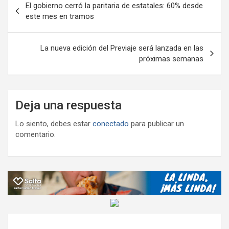
k
p
ail
tir
El gobierno cerró la paritaria de estatales: 60% desde
de
este mes en tramos
entradas
La nueva edición del Previaje será lanzada en las
próximas semanas
Deja una respuesta
Lo siento, debes estar
conectado
para publicar un
comentario.