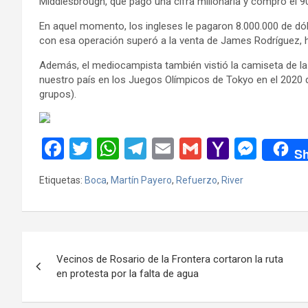
Middlesbrough, que pagó una cifra millonaria y compró el 9
En aquel momento, los ingleses le pagaron 8.000.000 de dól
con esa operación superó a la venta de James Rodríguez, h
Además, el mediocampista también vistió la camiseta de la
nuestro país en los Juegos Olímpicos de Tokyo en el 2020 d
grupos).
F
T
W
T
E
G
Y
M
Sh
a
wi
h
el
m
m
a
es
Etiquetas:
Boca
,
Martín Payero
,
Refuerzo
,
River
ce
tt
at
e
ail
ail
h
se
b
er
s
gr
o
n
o
A
a
o
g
Navegación
o
p
m
M
er
Vecinos de Rosario de la Frontera cortaron la ruta
de
en protesta por la falta de agua
k
p
ail
entradas