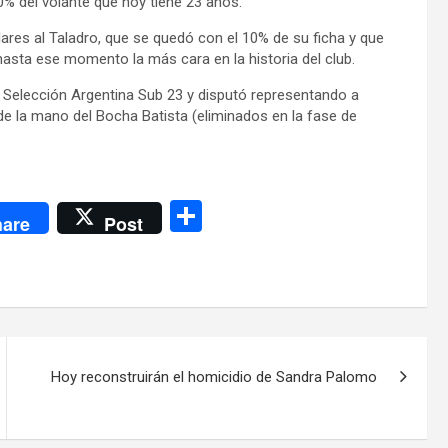
0% del volante que hoy tiene 23 años.
ares al Taladro, que se quedó con el 10% de su ficha y que
asta ese momento la más cara en la historia del club.
 Selección Argentina Sub 23 y disputó representando a
e la mano del Bocha Batista (eliminados en la fase de
C
are
Post
o
m
p
ar
tir
Hoy reconstruirán el homicidio de Sandra Palomo