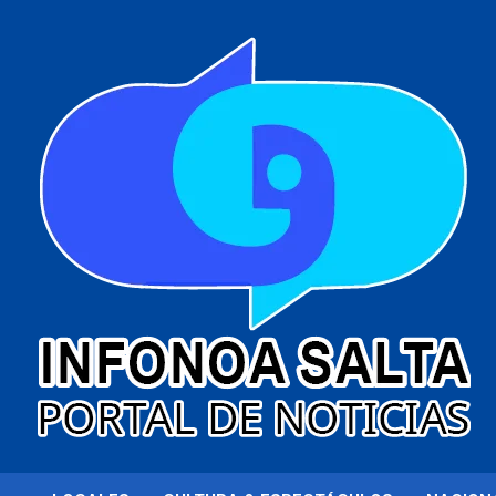
al
contenido
Portal de noticias
Infonoa Salta