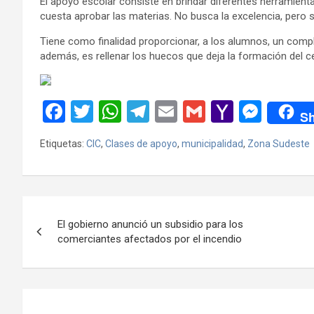
El apoyo escolar consiste en brindar diferentes herramienta
cuesta aprobar las materias. No busca la excelencia, pero sí
Tiene como finalidad proporcionar, a los alumnos, un compl
además, es rellenar los huecos que deja la formación del ce
F
T
W
T
E
G
Y
M
Sh
a
wi
h
el
m
m
a
es
Etiquetas:
CIC
,
Clases de apoyo
,
municipalidad
,
Zona Sudeste
ce
tt
at
e
ail
ail
h
se
b
er
s
gr
o
n
o
A
a
o
g
Navegación
o
p
m
M
er
El gobierno anunció un subsidio para los
de
comerciantes afectados por el incendio
k
p
ail
entradas