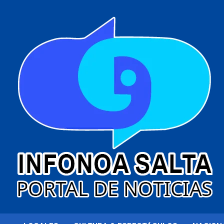
al
contenido
Portal de noticias
Infonoa Salta