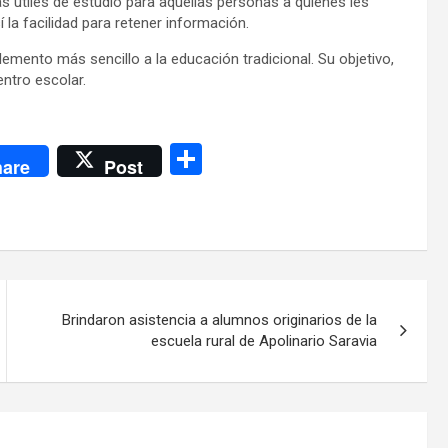
s útiles de estudio para aquellas personas a quienes les
 la facilidad para retener información.
emento más sencillo a la educación tradicional. Su objetivo,
ntro escolar.
C
are
Post
o
m
p
ar
tir
Brindaron asistencia a alumnos originarios de la
escuela rural de Apolinario Saravia