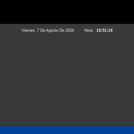
Viernes, 7 De Agosto De 2026
|
Hora:
18:51:19
|
Saltar