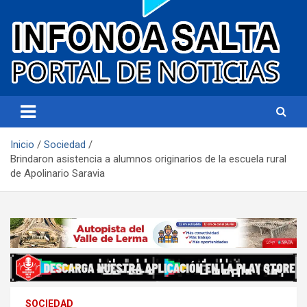
Portal de noticias
Infonoa Salta
Inicio
Sociedad
Brindaron asistencia a alumnos originarios de la escuela rural
de Apolinario Saravia
SOCIEDAD