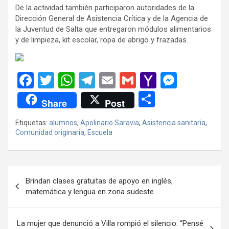
De la actividad también participaron autoridades de la
Dirección General de Asistencia Crítica y de la Agencia de
la Juventud de Salta que entregaron módulos alimentarios
y de limpieza, kit escolar, ropa de abrigo y frazadas.
F
T
W
T
E
G
Y
M
a
wi
h
el
m
m
a
es
C
Share
Post
ce
tt
at
e
ail
ail
h
se
o
Etiquetas:
alumnos
,
Apolinario Saravia
,
Asistencia sanitaria
,
b
er
s
gr
o
n
m
Comunidad originaria
,
Escuela
o
A
a
o
g
p
o
p
m
M
er
ar
Navegación
k
p
ail
tir
Brindan clases gratuitas de apoyo en inglés,
de
matemática y lengua en zona sudeste
entradas
La mujer que denunció a Villa rompió el silencio: “Pensé