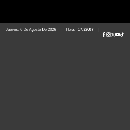
Jueves, 6 De Agosto De 2026
|
Hora:
17:29:08
|