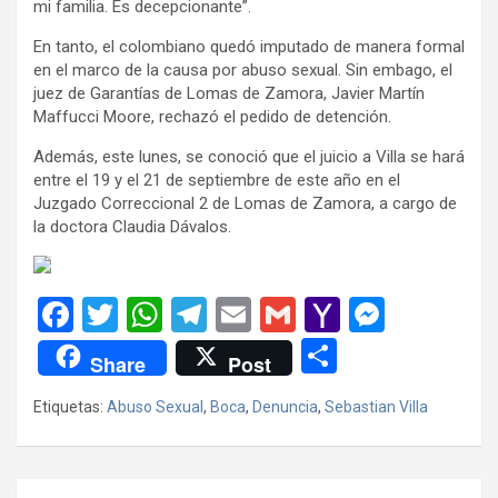
mi familia. Es decepcionante”.
En tanto, el colombiano quedó imputado de manera formal
en el marco de la causa por abuso sexual. Sin embago, el
juez de Garantías de Lomas de Zamora, Javier Martín
Maffucci Moore, rechazó el pedido de detención.
Además, este lunes, se conoció que el juicio a Villa se hará
entre el 19 y el 21 de septiembre de este año en el
Juzgado Correccional 2 de Lomas de Zamora, a cargo de
la doctora Claudia Dávalos.
F
T
W
T
E
G
Y
M
a
wi
h
el
m
m
a
es
C
Share
Post
ce
tt
at
e
ail
ail
h
se
o
Etiquetas:
Abuso Sexual
,
Boca
,
Denuncia
,
Sebastian Villa
b
er
s
gr
o
n
m
o
A
a
o
g
p
o
p
m
M
er
ar
Navegación