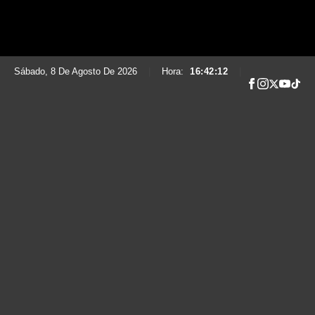
Sábado, 8 De Agosto De 2026
|
Hora:
16:42:14
|