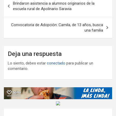
Brindaron asistencia a alumnos originarios de la
k
p
ail
tir
de
escuela rural de Apolinario Saravia
entradas
Convocatoria de Adopción: Camila, de 13 años, busca
una familia
Deja una respuesta
Lo siento, debes estar
conectado
para publicar un
comentario.