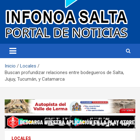
Portal de noticias
Infonoa Salta
Inicio
Locales
Buscan profundizar relaciones entre bodegueros de Salta,
Jujuy, Tucumán, y Catamarca
LOCALES