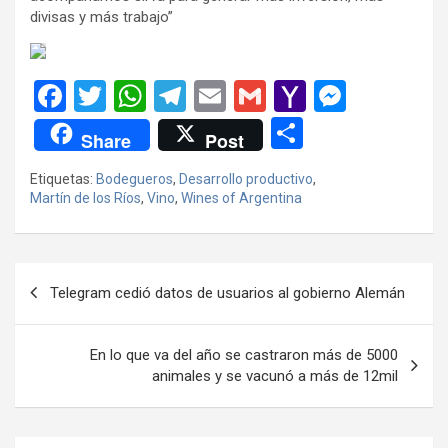
divisas y más trabajo”
F
T
W
T
E
G
Y
M
a
wi
h
el
m
m
a
es
C
Share
Post
ce
tt
at
e
ail
ail
h
se
o
Etiquetas:
Bodegueros
,
Desarrollo productivo
,
b
er
s
gr
o
n
m
Martín de los Ríos
,
Vino
,
Wines of Argentina
o
A
a
o
g
p
o
p
m
M
er
ar
Navegación
k
p
ail
tir
Telegram cedió datos de usuarios al gobierno Alemán
de
entradas
En lo que va del año se castraron más de 5000
animales y se vacunó a más de 12mil