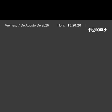
Viernes, 7 De Agosto De 2026
|
Hora:
13:20:21
|