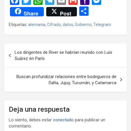
F
T
W
T
E
G
Y
M
a
wi
h
el
m
m
a
es
C
Share
Post
ce
tt
at
e
ail
ail
h
se
o
Etiquetas:
alemania
,
Cifrado
,
datos
,
Gobierno
,
Telegram
b
er
s
gr
o
n
m
o
A
a
o
g
p
o
p
m
M
er
ar
Navegación
Los dirigentes de River se habrían reunido con Luis
k
p
ail
tir
de
Suárez en París
entradas
Buscan profundizar relaciones entre bodegueros de
Salta, Jujuy, Tucumán, y Catamarca
Deja una respuesta
Lo siento, debes estar
conectado
para publicar un
comentario.