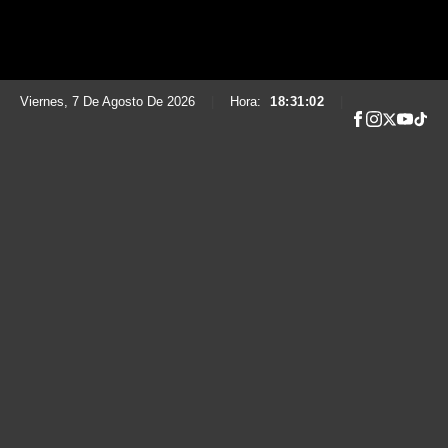
Viernes, 7 De Agosto De 2026
|
Hora:
18:31:04
|