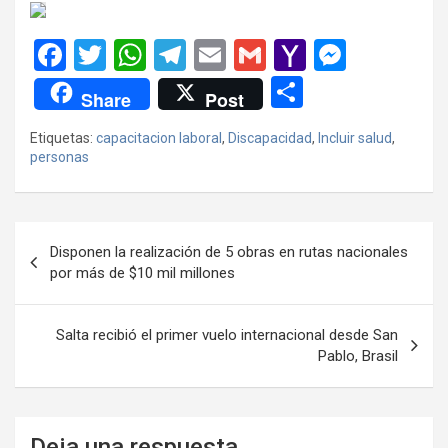
F
T
W
T
E
G
Y
M
a
wi
h
el
m
m
a
es
C
Share
Post
ce
tt
at
e
ail
ail
h
se
o
Etiquetas:
capacitacion laboral
,
Discapacidad
,
Incluir salud
,
b
er
s
gr
o
n
m
personas
o
A
a
o
g
p
o
p
m
M
er
ar
Navegación
k
p
ail
tir
Disponen la realización de 5 obras en rutas nacionales
de
por más de $10 mil millones
entradas
Salta recibió el primer vuelo internacional desde San
Pablo, Brasil
Deja una respuesta