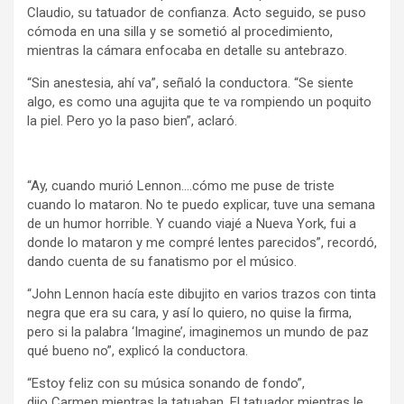
Claudio, su tatuador de confianza. Acto seguido, se puso
cómoda en una silla y se sometió al procedimiento,
mientras la cámara enfocaba en detalle su antebrazo.
“Sin anestesia, ahí va”, señaló la conductora. “Se siente
algo, es como una agujita que te va rompiendo un poquito
la piel. Pero yo la paso bien”, aclaró.
“Ay, cuando murió Lennon….cómo me puse de triste
cuando lo mataron. No te puedo explicar, tuve una semana
de un humor horrible. Y cuando viajé a Nueva York, fui a
donde lo mataron y me compré lentes parecidos”, recordó,
dando cuenta de su fanatismo por el músico.
“John Lennon hacía este dibujito en varios trazos con tinta
negra que era su cara, y así lo quiero, no quise la firma,
pero si la palabra ‘Imagine’, imaginemos un mundo de paz
qué bueno no”, explicó la conductora.
“Estoy feliz con su música sonando de fondo”,
dijo Carmen mientras la tatuaban. El tatuador mientras le