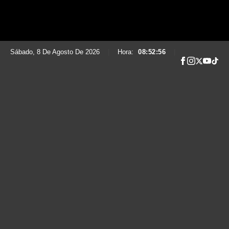
Sábado, 8 De Agosto De 2026
|
Hora:
08:52:57
|