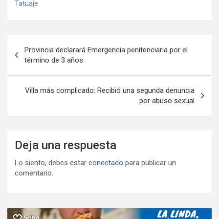
b
er
s
gr
o
n
m
Tatuaje
o
A
a
o
g
p
o
p
m
M
er
ar
Navegación
k
p
ail
tir
Provincia declarará Emergencia penitenciaria por el
de
término de 3 años
entradas
Villa más complicado: Recibió una segunda denuncia
por abuso sexual
Deja una respuesta
Lo siento, debes estar
conectado
para publicar un
comentario.