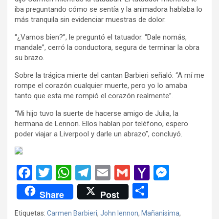
iba preguntando cómo se sentía y la animadora hablaba lo
más tranquila sin evidenciar muestras de dolor.
“¿Vamos bien?”, le preguntó el tatuador. “Dale nomás,
mandale”, cerró la conductora, segura de terminar la obra
su brazo.
Sobre la trágica mierte del cantan Barbieri señaló: “A mí me
rompe el corazón cualquier muerte, pero yo lo amaba
tanto que esta me rompió el corazón realmente”.
“Mi hijo tuvo la suerte de hacerse amigo de Julia, la
hermana de Lennon. Ellos hablan por teléfono, espero
poder viajar a Liverpool y darle un abrazo”, concluyó.
F
T
W
T
E
G
Y
M
a
wi
h
el
m
m
a
es
C
Share
Post
ce
tt
at
e
ail
ail
h
se
o
Etiquetas:
Carmen Barbieri
,
John lennon
,
Mañanisima
,