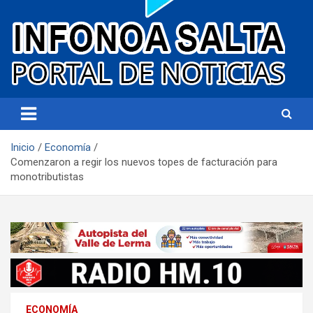
Portal de noticias
Infonoa Salta
Inicio
Economía
Comenzaron a regir los nuevos topes de facturación para
monotributistas
ECONOMÍA