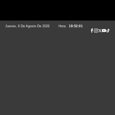
Jueves, 6 De Agosto De 2026
|
Hora:
18:52:02
|