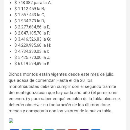
$ 748.382 para la A;
$ 1.112.459 la B;
$ 1.557.443 la C;
$ 1.934.273 la D;
$ 2.277.684,56 la E;
$ 2.847.105,70 la F;
$ 3.416.526,83 la G;
$ 4.229.985,60 la H;
$ 4.734.330,03 la I;
$ 5.425.770,00 la J;
$ 6.019.594,89 la K.
Dichos montos están vigentes desde este mes de julio,
que acaba de comenzar. Hasta el día 20, los
monotributistas deberán cumplir con el segundo trámite
de recategorización que hay cada año año (el primero es
en enero) y para saber en qué escalón de la tabla ubicarse,
deberán observar su facturación de los últimos doce
meses y compararla con los valores de la nueva tabla.