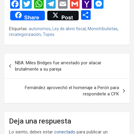
F
T
W
T
E
G
Y
M
a
wi
h
el
m
m
a
es
C
Share
Post
ce
tt
at
e
ail
ail
h
se
o
Etiquetas:
autonomos
,
Ley de alivio fiscal
,
Monotributistas
,
b
er
s
gr
o
n
m
recategorización
,
Topes
o
A
a
o
g
p
o
p
m
M
er
ar
Navegación
k
p
ail
tir
NBA: Miles Bridges fue arrestado por atacar
de
brutalmente a su pareja
entradas
Fernández aprovechó el homenaje a Perón para
responderle a CFK
Deja una respuesta
Lo siento, debes estar
conectado
para publicar un