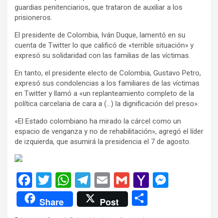
guardias penitenciarios, que trataron de auxiliar a los
prisioneros.
El presidente de Colombia, Iván Duque, lamentó en su
cuenta de Twitter lo que calificó de «terrible situación» y
expresó su solidaridad con las familias de las víctimas.
En tanto, el presidente electo de Colombia, Gustavo Petro,
expresó sus condolencias a los familiares de las víctimas
en Twitter y llamó a «un replanteamiento completo de la
política carcelaria de cara a (…) la dignificación del preso».
«El Estado colombiano ha mirado la cárcel como un
espacio de venganza y no de rehabilitación», agregó el líder
de izquierda, que asumirá la presidencia el 7 de agosto.
F
T
W
T
E
G
Y
M
a
wi
h
el
m
m
a
es
C
Share
Post
ce
tt
at
e
ail
ail
h
se
o