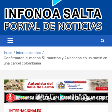
Portal de noticias
Infonoa Salta
Inicio
Internacionales
Confirmaron al menos 51 muertos y 24 heridos en un motín en
una cárcel colombiana
INTERNACIONALES