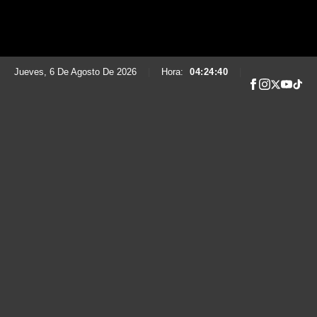
Jueves, 6 De Agosto De 2026
|
Hora:
04:24:41
|