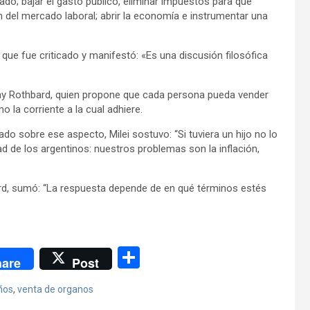
do; bajar el gasto público, eliminar impuestos para que
n del mercado laboral; abrir la economía e instrumentar una
a que fue criticado y manifestó: «Es una discusión filosófica
y Rothbard, quien propone que cada persona pueda vender
o la corriente a la cual adhiere.
do sobre ese aspecto, Milei sostuvo: “Si tuviera un hijo no lo
dad de los argentinos: nuestros problemas son la inflación,
bard, sumó: “La respuesta depende de en qué términos estés
C
are
Post
o
ños
,
venta de organos
m