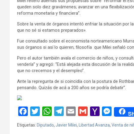
Milei reiteró además sus propuestas sobre “reformar el Esta
queden solo diez gravámenes; avanzar en una flexibilizació
reforma monetaria y financiera”.
Sobre la venta de órganos intentó enfriar la situación por l
que no sé si estamos preparados».
Fue consultado sobre el economista norteamericano Murra
sus órganos si así lo quieren, filosofía que Milei señaló com
Pero el autor también avala el comercio de niños, y consulta
vendería” y agregó: “Está alejada esta discusión de la reali
que no crecemos y el desempleo”.
Ante la repregunta de si coincidía con la postura de Roth
pensando. Quizás de acá a 200 años se podría debatir”.
F
T
W
T
E
G
Y
M
Sh
a
wi
h
el
m
m
a
es
Etiquetas:
Diputado
,
Javier Milei
,
Libertad Avanza
,
Venta de ni
ce
tt
at
e
ail
ail
h
se