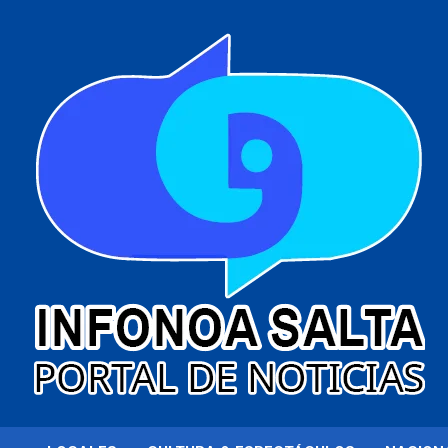
al
contenido
Portal de noticias
Infonoa Salta