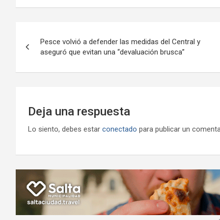
b
er
s
gr
o
n
o
A
a
o
g
Navegación
o
p
m
M
er
Pesce volvió a defender las medidas del Central y
de
aseguró que evitan una “devaluación brusca”
k
p
ail
entradas
Deja una respuesta
Lo siento, debes estar
conectado
para publicar un comenta