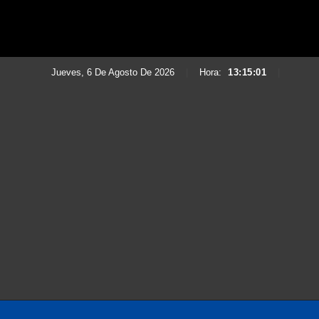
Jueves, 6 De Agosto De 2026
|
Hora:
13:15:03
|
Saltar