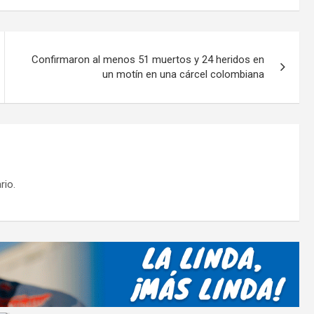
p
ar
tir
Confirmaron al menos 51 muertos y 24 heridos en
un motín en una cárcel colombiana
rio.