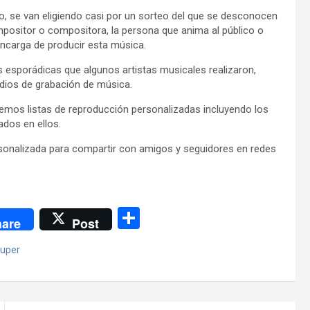
o, se van eligiendo casi por un sorteo del que se desconocen
mpositor o compositora, la persona que anima al público o
encarga de producir esta música.
 esporádicas que algunos artistas musicales realizaron,
udios de grabación de música.
remos listas de reproducción personalizadas incluyendo los
dos en ellos.
rsonalizada para compartir con amigos y seguidores en redes
C
are
Post
o
uper
m
p
ar