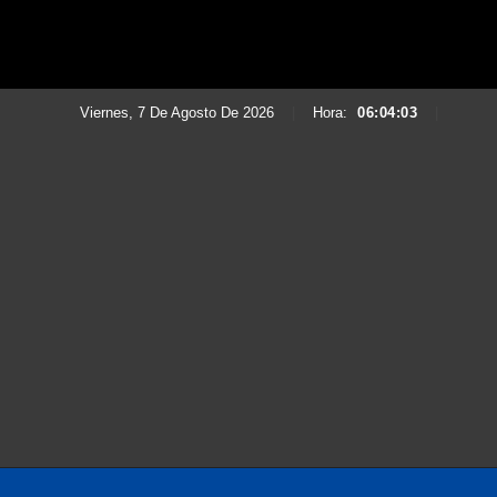
Viernes, 7 De Agosto De 2026
|
Hora:
06:04:04
|
Saltar