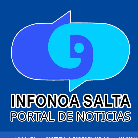
al
contenido
Portal de noticias
Infonoa Salta