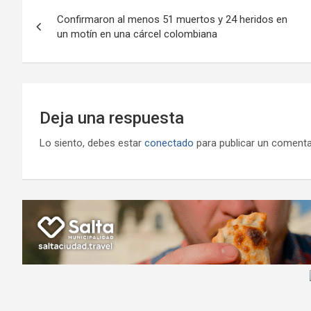
Navegación
o
p
m
M
er
Confirmaron al menos 51 muertos y 24 heridos en
de
un motín en una cárcel colombiana
k
p
ail
entradas
Deja una respuesta
Lo siento, debes estar
conectado
para publicar un comenta