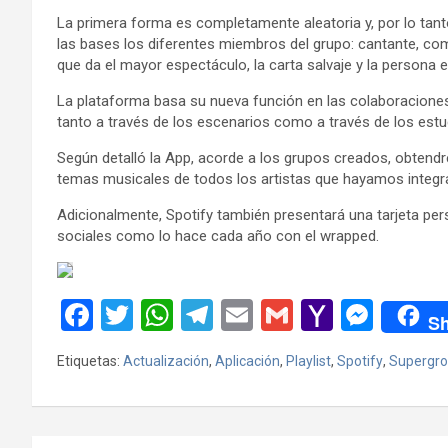
La primera forma es completamente aleatoria y, por lo tant
las bases los diferentes miembros del grupo: cantante, co
que da el mayor espectáculo, la carta salvaje y la persona 
La plataforma basa su nueva función en las colaboraciones
tanto a través de los escenarios como a través de los est
Según detalló la App, acorde a los grupos creados, obtend
temas musicales de todos los artistas que hayamos integra
Adicionalmente, Spotify también presentará una tarjeta pe
sociales como lo hace cada año con el wrapped.
F
T
W
T
E
G
Y
M
Sh
a
wi
h
el
m
m
a
es
Etiquetas:
Actualización
,
Aplicación
,
Playlist
,
Spotify
,
Supergro
ce
tt
at
e
ail
ail
h
se
b
er
s
gr
o
n
o
A
a
o
g