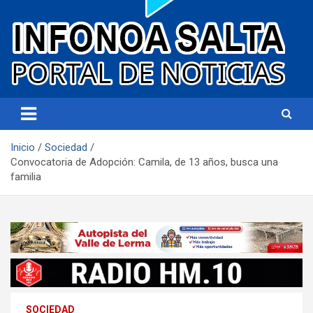
Portal de noticias
Infonoa Salta
Inicio
Sociedad
Convocatoria de Adopción: Camila, de 13 años, busca una
familia
SOCIEDAD