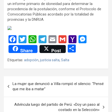
un informe primario de idoneidad para determinar la
procedencia de la postulación, conforme el Protocolo de
Convocatorias Públicas acordado por la totalidad de
provincias y la DNRUA.
F
T
W
T
E
G
Y
M
a
wi
h
el
m
m
a
es
C
Share
Post
ce
tt
at
e
ail
ail
h
se
o
Etiquetas:
adopción
,
justicia salta
,
Salta
b
er
s
gr
o
n
m
o
A
a
o
g
p
o
p
m
M
er
ar
Navegación
La mujer que denunció a Villa rompió el silencio: “Pensé
k
p
ail
tir
de
que me iba a matar”
entradas
Advíncula luego del partido de Perú: «Doy un paso al
costado en la Selección»