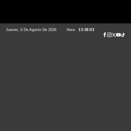
Jueves, 6 De Agosto De 2026
|
Hora:
13:38:04
|