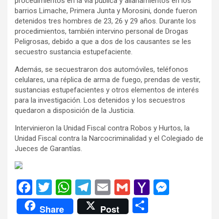
procedimientos en la vía pública y allanamientos en los
barrios Limache, Primera Junta y Morosini, donde fueron
detenidos tres hombres de 23, 26 y 29 años. Durante los
procedimientos, también intervino personal de Drogas
Peligrosas, debido a que a dos de los causantes se les
secuestro sustancia estupefaciente.
Además, se secuestraron dos automóviles, teléfonos
celulares, una réplica de arma de fuego, prendas de vestir,
sustancias estupefacientes y otros elementos de interés
para la investigación. Los detenidos y los secuestros
quedaron a disposición de la Justicia.
Intervinieron la Unidad Fiscal contra Robos y Hurtos, la
Unidad Fiscal contra la Narcocriminalidad y el Colegiado de
Jueces de Garantías.
F
T
W
T
E
G
Y
M
a
wi
h
el
m
m
a
es
C
Share
Post
ce
tt
at
e
ail
ail
h
se