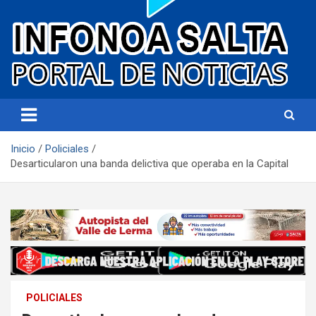
Portal de noticias
Infonoa Salta
Inicio
Policiales
Desarticularon una banda delictiva que operaba en la Capital
POLICIALES