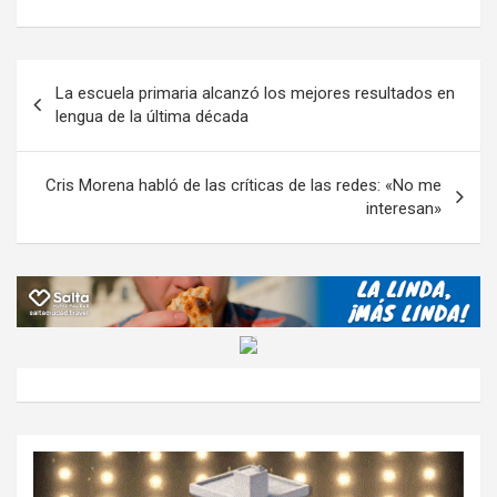
o
b
er
s
gr
o
n
m
o
A
a
o
g
p
Navegación
La escuela primaria alcanzó los mejores resultados en
o
p
m
M
er
ar
de
lengua de la última década
k
p
ail
tir
entradas
Cris Morena habló de las críticas de las redes: «No me
interesan»